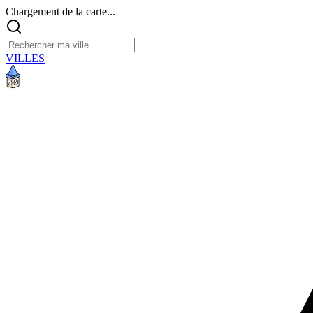
Chargement de la carte...
VILLES