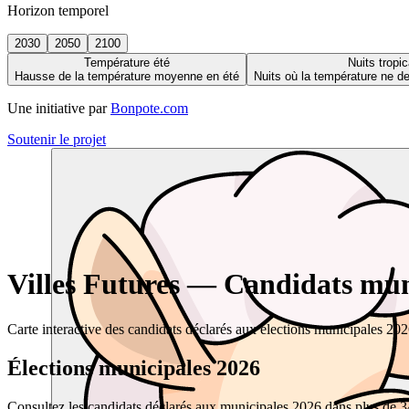
Horizon temporel
2030
2050
2100
Température été
Nuits tropic
Hausse de la température moyenne en été
Nuits où la température ne 
Une initiative par
Bonpote.com
Soutenir le projet
Villes Futures — Candidats muni
Carte interactive des candidats déclarés aux élections municipales 20
Élections municipales 2026
Consultez les candidats déclarés aux municipales 2026 dans plus de 34 0