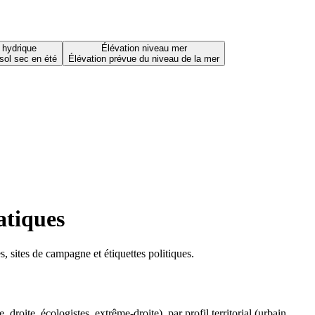
 hydrique
Élévation niveau mer
sol sec en été
Élévation prévue du niveau de la mer
atiques
 sites de campagne et étiquettes politiques.
oite, écologistes, extrême-droite), par profil territorial (urbain,