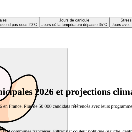
ales
Jours de canicule
Stress
descend pas sous 20°C
Jours où la température dépasse 35°C
Jours avec 
cipales 2026 et projections clim
26 en France. Plus de 50 000 candidats référencés avec leurs programmes,
00 communes françaises. Filtrez par couleur politique (gauche, centre, dr