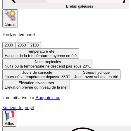
Brebis galeuses
Climat
Horizon temporel
2030
2050
2100
Température été
Hausse de la température moyenne en été
Nuits tropicales
Nuits où la température ne descend pas sous 20°C
Jours de canicule
Stress hydrique
Jours où la température dépasse 35°C
Jours avec sol sec en été
Élévation niveau mer
Élévation prévue du niveau de la mer
Une initiative par
Bonpote.com
Soutenir le projet
Villes