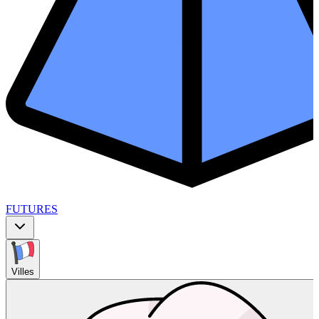
FUTURES
Villes