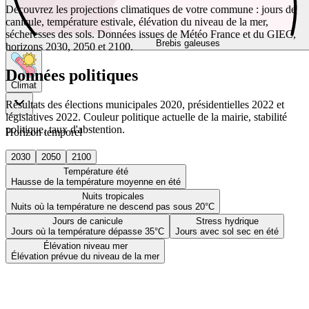
Découvrez les projections climatiques de votre commune : jours de
canicule, température estivale, élévation du niveau de la mer,
sécheresses des sols. Données issues de Météo France et du GIEC,
Brebis galeuses
horizons 2030, 2050 et 2100.
Données politiques
Climat
Résultats des élections municipales 2020, présidentielles 2022 et
législatives 2022. Couleur politique actuelle de la mairie, stabilité
politique, taux d'abstention.
Horizon temporel
2030
2050
2100
Température été
Hausse de la température moyenne en été
Nuits tropicales
Nuits où la température ne descend pas sous 20°C
Jours de canicule
Stress hydrique
Jours où la température dépasse 35°C
Jours avec sol sec en été
Élévation niveau mer
Élévation prévue du niveau de la mer