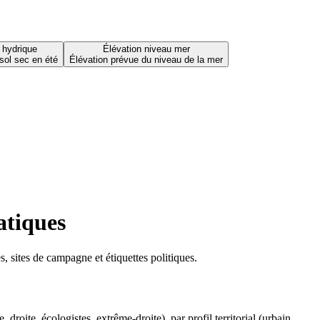
 hydrique
Élévation niveau mer
sol sec en été
Élévation prévue du niveau de la mer
atiques
 sites de campagne et étiquettes politiques.
oite, écologistes, extrême-droite), par profil territorial (urbain,