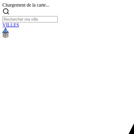
Chargement de la carte...
VILLES