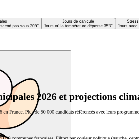
ales
Jours de canicule
Stress
descend pas sous 20°C
Jours où la température dépasse 35°C
Jours avec 
cipales 2026 et projections clim
26 en France. Plus de 50 000 candidats référencés avec leurs programmes,
00 communes françaises. Filtrez par couleur politique (gauche, centre, dr