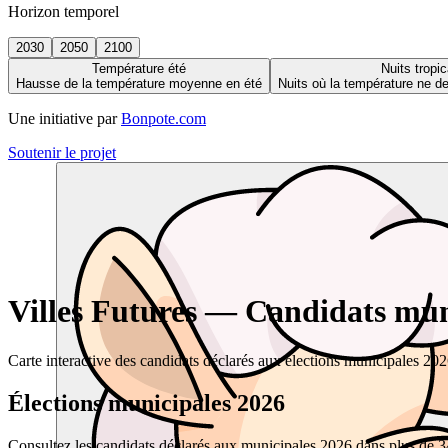
Horizon temporel
2030
2050
2100
Température été
Nuits tropic
Hausse de la température moyenne en été
Nuits où la température ne 
Une initiative par
Bonpote.com
Soutenir le projet
Villes Futures — Candidats muni
Carte interactive des candidats déclarés aux élections municipales 20
Élections municipales 2026
Consultez les candidats déclarés aux municipales 2026 dans plus de 34 0