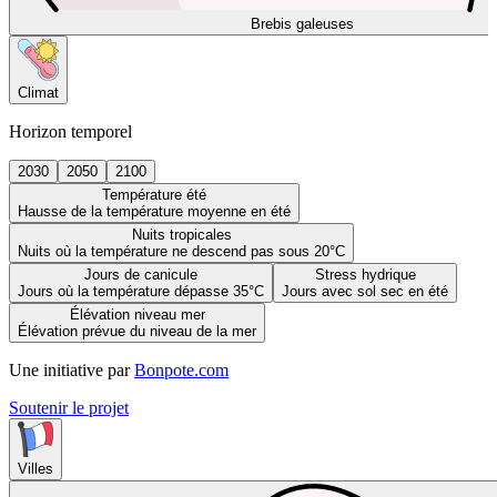
Brebis galeuses
Climat
Horizon temporel
2030
2050
2100
Température été
Hausse de la température moyenne en été
Nuits tropicales
Nuits où la température ne descend pas sous 20°C
Jours de canicule
Stress hydrique
Jours où la température dépasse 35°C
Jours avec sol sec en été
Élévation niveau mer
Élévation prévue du niveau de la mer
Une initiative par
Bonpote.com
Soutenir le projet
Villes