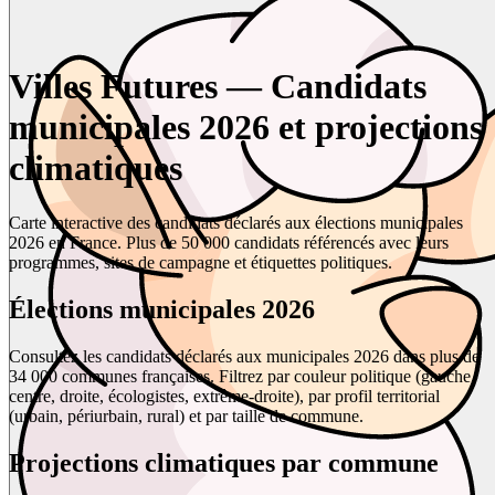
Villes Futures — Candidats
municipales 2026 et projections
climatiques
Carte interactive des candidats déclarés aux élections municipales
2026 en France. Plus de 50 000 candidats référencés avec leurs
programmes, sites de campagne et étiquettes politiques.
Élections municipales 2026
Consultez les candidats déclarés aux municipales 2026 dans plus de
34 000 communes françaises. Filtrez par couleur politique (gauche,
centre, droite, écologistes, extrême-droite), par profil territorial
(urbain, périurbain, rural) et par taille de commune.
Projections climatiques par commune