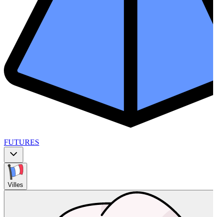
FUTURES
Villes