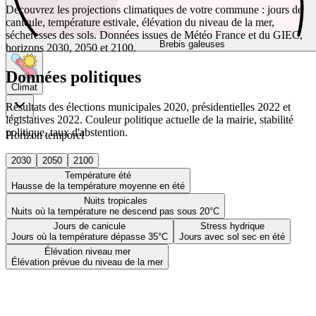
Découvrez les projections climatiques de votre commune : jours de
canicule, température estivale, élévation du niveau de la mer,
sécheresses des sols. Données issues de Météo France et du GIEC,
Brebis galeuses
horizons 2030, 2050 et 2100.
Données politiques
Climat
Résultats des élections municipales 2020, présidentielles 2022 et
législatives 2022. Couleur politique actuelle de la mairie, stabilité
politique, taux d'abstention.
Horizon temporel
2030
2050
2100
Température été
Hausse de la température moyenne en été
Nuits tropicales
Nuits où la température ne descend pas sous 20°C
Jours de canicule
Stress hydrique
Jours où la température dépasse 35°C
Jours avec sol sec en été
Élévation niveau mer
Élévation prévue du niveau de la mer