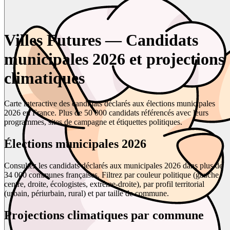
Villes Futures — Candidats
municipales 2026 et projections
climatiques
Carte interactive des candidats déclarés aux élections municipales
2026 en France. Plus de 50 000 candidats référencés avec leurs
programmes, sites de campagne et étiquettes politiques.
Élections municipales 2026
Consultez les candidats déclarés aux municipales 2026 dans plus de
34 000 communes françaises. Filtrez par couleur politique (gauche,
centre, droite, écologistes, extrême-droite), par profil territorial
(urbain, périurbain, rural) et par taille de commune.
Projections climatiques par commune