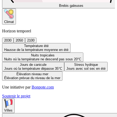
Brebis galeuses
Climat
Horizon temporel
2030
2050
2100
Température été
Hausse de la température moyenne en été
Nuits tropicales
Nuits où la température ne descend pas sous 20°C
Jours de canicule
Stress hydrique
Jours où la température dépasse 35°C
Jours avec sol sec en été
Élévation niveau mer
Élévation prévue du niveau de la mer
Une initiative par
Bonpote.com
Soutenir le projet
Villes