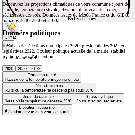
Découvrez les projections climatiques de votre commune : jours de
canicule, température estivale, élévation du niveau de la mer,
sécheresses des sols. Données issues de Météo France et du GIEC,
Brebis galeuses
horizons 2030, 2050 et 2100.
Données politiques
Climat
Résultats des élections municipales 2020, présidentielles 2022 et
législatives 2022. Couleur politique actuelle de la mairie, stabilité
politique, taux d'abstention.
Horizon temporel
2030
2050
2100
Température été
Hausse de la température moyenne en été
Nuits tropicales
Nuits où la température ne descend pas sous 20°C
Jours de canicule
Stress hydrique
Jours où la température dépasse 35°C
Jours avec sol sec en été
Élévation niveau mer
Élévation prévue du niveau de la mer