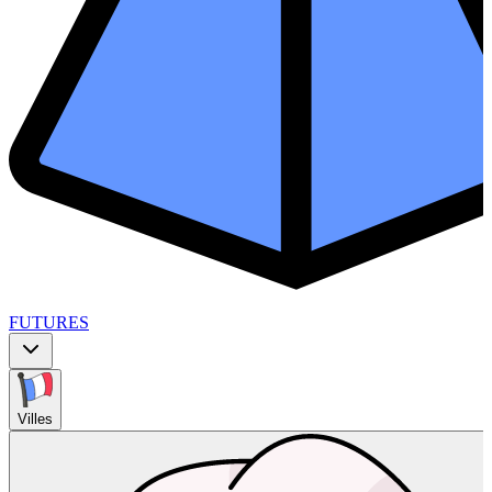
FUTURES
Villes