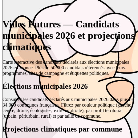
Villes Futures — Candidats
municipales 2026 et projections
climatiques
Carte interactive des candidats déclarés aux élections municipales
2026 en France. Plus de 50 000 candidats référencés avec leurs
programmes, sites de campagne et étiquettes politiques.
Élections municipales 2026
Consultez les candidats déclarés aux municipales 2026 dans plus de
34 000 communes françaises. Filtrez par couleur politique (gauche,
centre, droite, écologistes, extrême-droite), par profil territorial
(urbain, périurbain, rural) et par taille de commune.
Projections climatiques par commune