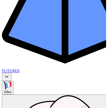
FUTURES
Villes