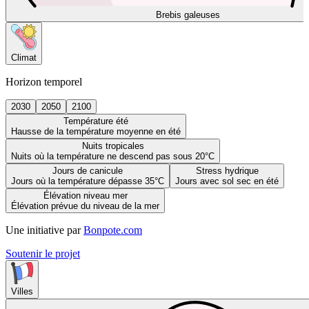
Brebis galeuses
Climat
Horizon temporel
2030
2050
2100
Température été
Hausse de la température moyenne en été
Nuits tropicales
Nuits où la température ne descend pas sous 20°C
Jours de canicule
Stress hydrique
Jours où la température dépasse 35°C
Jours avec sol sec en été
Élévation niveau mer
Élévation prévue du niveau de la mer
Une initiative par
Bonpote.com
Soutenir le projet
Villes