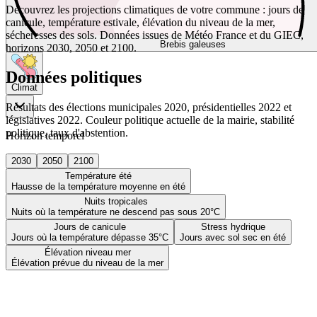
Découvrez les projections climatiques de votre commune : jours de
canicule, température estivale, élévation du niveau de la mer,
sécheresses des sols. Données issues de Météo France et du GIEC,
Brebis galeuses
horizons 2030, 2050 et 2100.
Données politiques
Climat
Résultats des élections municipales 2020, présidentielles 2022 et
législatives 2022. Couleur politique actuelle de la mairie, stabilité
politique, taux d'abstention.
Horizon temporel
2030
2050
2100
Température été
Hausse de la température moyenne en été
Nuits tropicales
Nuits où la température ne descend pas sous 20°C
Jours de canicule
Stress hydrique
Jours où la température dépasse 35°C
Jours avec sol sec en été
Élévation niveau mer
Élévation prévue du niveau de la mer