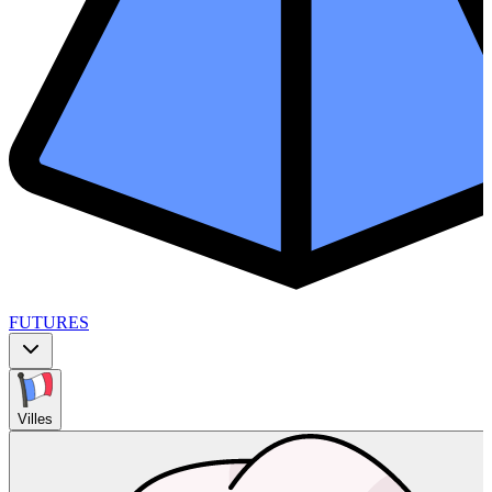
FUTURES
Villes