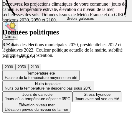
Découvrez les projections climatiques de votre commune : jours de
canicule, température estivale, élévation du niveau de la mer,
sécheresses des sols. Données issues de Météo France et du GIEC,
Brebis galeuses
horizons 2030, 2050 et 2100.
Données politiques
Climat
Résultats des élections municipales 2020, présidentielles 2022 et
législatives 2022. Couleur politique actuelle de la mairie, stabilité
politique, taux d'abstention.
Horizon temporel
2030
2050
2100
Température été
Hausse de la température moyenne en été
Nuits tropicales
Nuits où la température ne descend pas sous 20°C
Jours de canicule
Stress hydrique
Jours où la température dépasse 35°C
Jours avec sol sec en été
Élévation niveau mer
Élévation prévue du niveau de la mer