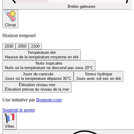
Brebis galeuses
Climat
Horizon temporel
2030
2050
2100
Température été
Hausse de la température moyenne en été
Nuits tropicales
Nuits où la température ne descend pas sous 20°C
Jours de canicule
Stress hydrique
Jours où la température dépasse 35°C
Jours avec sol sec en été
Élévation niveau mer
Élévation prévue du niveau de la mer
Une initiative par
Bonpote.com
Soutenir le projet
Villes