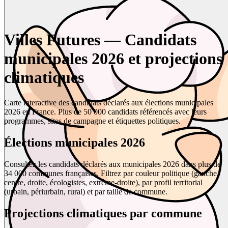
Villes Futures — Candidats
municipales 2026 et projections
climatiques
Carte interactive des candidats déclarés aux élections municipales
2026 en France. Plus de 50 000 candidats référencés avec leurs
programmes, sites de campagne et étiquettes politiques.
Élections municipales 2026
Consultez les candidats déclarés aux municipales 2026 dans plus de
34 000 communes françaises. Filtrez par couleur politique (gauche,
centre, droite, écologistes, extrême-droite), par profil territorial
(urbain, périurbain, rural) et par taille de commune.
Projections climatiques par commune