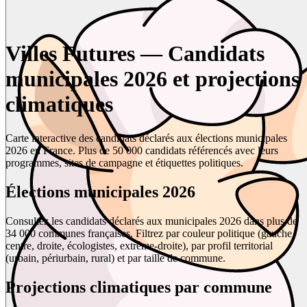
Villes Futures — Candidats
municipales 2026 et projections
climatiques
Carte interactive des candidats déclarés aux élections municipales
2026 en France. Plus de 50 000 candidats référencés avec leurs
programmes, sites de campagne et étiquettes politiques.
Élections municipales 2026
Consultez les candidats déclarés aux municipales 2026 dans plus de
34 000 communes françaises. Filtrez par couleur politique (gauche,
centre, droite, écologistes, extrême-droite), par profil territorial
(urbain, périurbain, rural) et par taille de commune.
Projections climatiques par commune