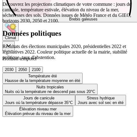
Découvrez les projections climatiques de votre commune : jours de
canicule, température estivale, élévation du niveau de la mer,
sécheresses des sols. Données issues de Météo France et du GIEC,
Brebis galeuses
horizons 2030, 2050 et 2100.
Données politiques
Climat
Résultats des élections municipales 2020, présidentielles 2022 et
législatives 2022. Couleur politique actuelle de la mairie, stabilité
politique, taux d'abstention.
Horizon temporel
2030
2050
2100
Température été
Hausse de la température moyenne en été
Nuits tropicales
Nuits où la température ne descend pas sous 20°C
Jours de canicule
Stress hydrique
Jours où la température dépasse 35°C
Jours avec sol sec en été
Élévation niveau mer
Élévation prévue du niveau de la mer