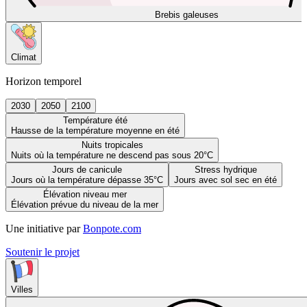
Brebis galeuses
Climat
Horizon temporel
2030
2050
2100
Température été
Hausse de la température moyenne en été
Nuits tropicales
Nuits où la température ne descend pas sous 20°C
Jours de canicule
Stress hydrique
Jours où la température dépasse 35°C
Jours avec sol sec en été
Élévation niveau mer
Élévation prévue du niveau de la mer
Une initiative par
Bonpote.com
Soutenir le projet
Villes