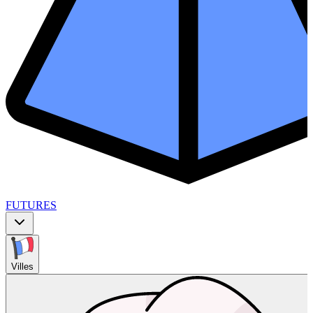
FUTURES
Villes