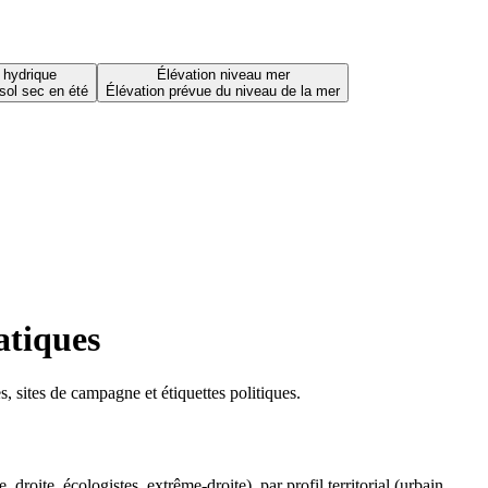
 hydrique
Élévation niveau mer
sol sec en été
Élévation prévue du niveau de la mer
atiques
 sites de campagne et étiquettes politiques.
oite, écologistes, extrême-droite), par profil territorial (urbain,