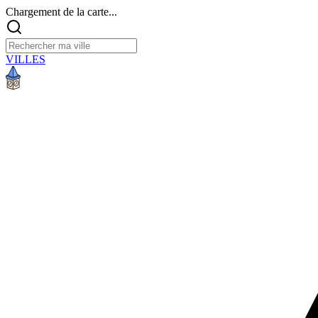
Chargement de la carte...
VILLES