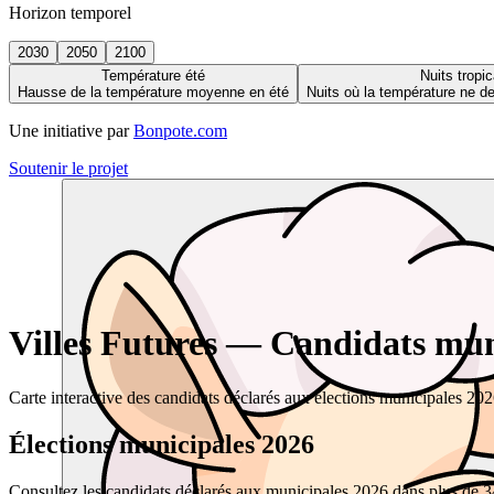
Horizon temporel
2030
2050
2100
Température été
Nuits tropic
Hausse de la température moyenne en été
Nuits où la température ne 
Une initiative par
Bonpote.com
Soutenir le projet
Villes Futures — Candidats muni
Carte interactive des candidats déclarés aux élections municipales 20
Élections municipales 2026
Consultez les candidats déclarés aux municipales 2026 dans plus de 34 0