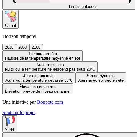
Brebis galeuses
Climat
Horizon temporel
2030
2050
2100
Température été
Hausse de la température moyenne en été
Nuits tropicales
Nuits où la température ne descend pas sous 20°C
Jours de canicule
Stress hydrique
Jours où la température dépasse 35°C
Jours avec sol sec en été
Élévation niveau mer
Élévation prévue du niveau de la mer
Une initiative par
Bonpote.com
Soutenir le projet
Villes