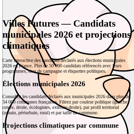
Villes Futures — Candidats
municipales 2026 et projections
climatiques
Carte interactive des candidats déclarés aux élections municipales
2026 en France. Plus de 50 000 candidats référencés avec leurs
programmes, sites de campagne et étiquettes politiques.
Élections municipales 2026
Consultez les candidats déclarés aux municipales 2026 dans plus de
34 000 communes françaises. Filtrez par couleur politique (gauche,
centre, droite, écologistes, extrême-droite), par profil territorial
(urbain, périurbain, rural) et par taille de commune.
Projections climatiques par commune