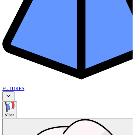
FUTURES
Villes