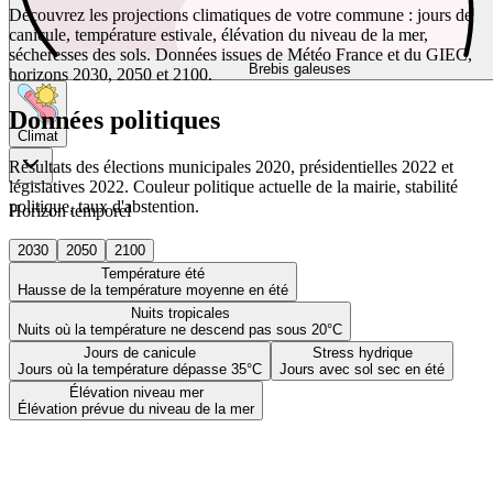
Découvrez les projections climatiques de votre commune : jours de
canicule, température estivale, élévation du niveau de la mer,
sécheresses des sols. Données issues de Météo France et du GIEC,
Brebis galeuses
horizons 2030, 2050 et 2100.
Données politiques
Climat
Résultats des élections municipales 2020, présidentielles 2022 et
législatives 2022. Couleur politique actuelle de la mairie, stabilité
politique, taux d'abstention.
Horizon temporel
2030
2050
2100
Température été
Hausse de la température moyenne en été
Nuits tropicales
Nuits où la température ne descend pas sous 20°C
Jours de canicule
Stress hydrique
Jours où la température dépasse 35°C
Jours avec sol sec en été
Élévation niveau mer
Élévation prévue du niveau de la mer