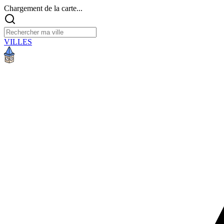
Chargement de la carte...
VILLES