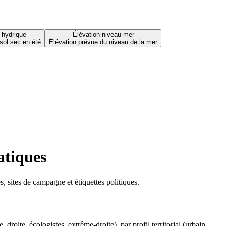
 hydrique
Élévation niveau mer
sol sec en été
Élévation prévue du niveau de la mer
atiques
 sites de campagne et étiquettes politiques.
oite, écologistes, extrême-droite), par profil territorial (urbain,