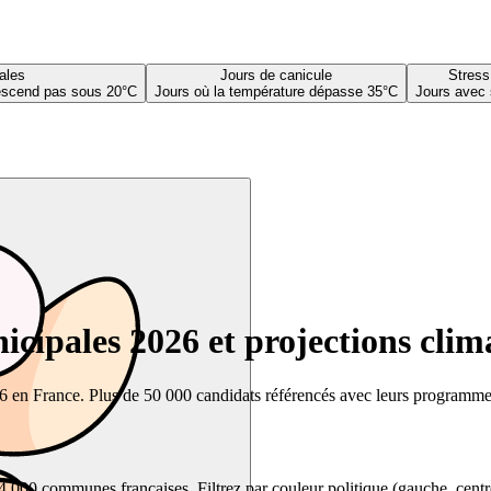
ales
Jours de canicule
Stress
descend pas sous 20°C
Jours où la température dépasse 35°C
Jours avec 
cipales 2026 et projections clim
26 en France. Plus de 50 000 candidats référencés avec leurs programmes,
00 communes françaises. Filtrez par couleur politique (gauche, centre, dr