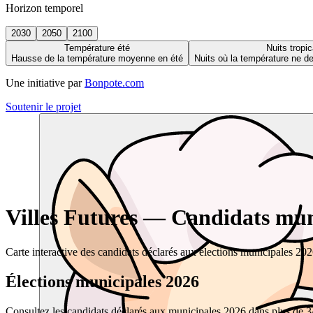
Horizon temporel
2030
2050
2100
Température été
Nuits tropic
Hausse de la température moyenne en été
Nuits où la température ne 
Une initiative par
Bonpote.com
Soutenir le projet
Villes Futures — Candidats muni
Carte interactive des candidats déclarés aux élections municipales 20
Élections municipales 2026
Consultez les candidats déclarés aux municipales 2026 dans plus de 34 0