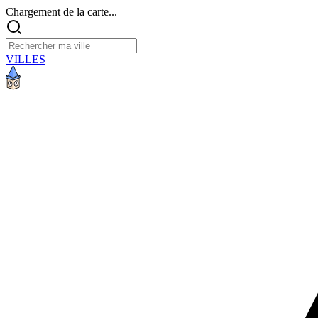
Chargement de la carte...
VILLES