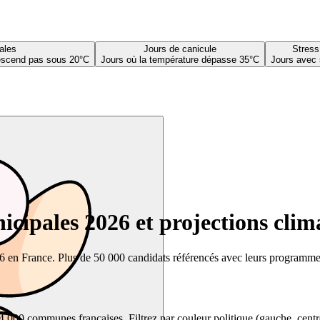
ales
Jours de canicule
Stress
descend pas sous 20°C
Jours où la température dépasse 35°C
Jours avec 
cipales 2026 et projections clim
26 en France. Plus de 50 000 candidats référencés avec leurs programmes,
00 communes françaises. Filtrez par couleur politique (gauche, centre, dr