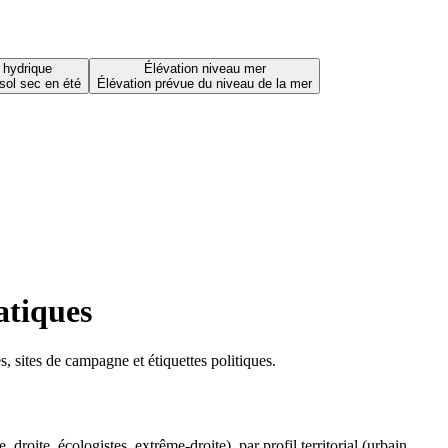
 hydrique
Élévation niveau mer
sol sec en été
Élévation prévue du niveau de la mer
atiques
 sites de campagne et étiquettes politiques.
oite, écologistes, extrême-droite), par profil territorial (urbain,