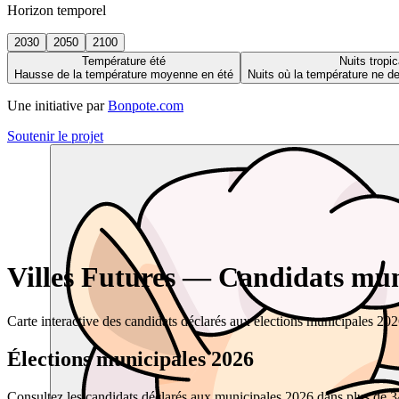
Horizon temporel
2030
2050
2100
Température été
Nuits tropic
Hausse de la température moyenne en été
Nuits où la température ne 
Une initiative par
Bonpote.com
Soutenir le projet
Villes Futures — Candidats muni
Carte interactive des candidats déclarés aux élections municipales 20
Élections municipales 2026
Consultez les candidats déclarés aux municipales 2026 dans plus de 34 0