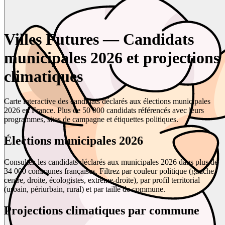
Villes Futures — Candidats
municipales 2026 et projections
climatiques
Carte interactive des candidats déclarés aux élections municipales
2026 en France. Plus de 50 000 candidats référencés avec leurs
programmes, sites de campagne et étiquettes politiques.
Élections municipales 2026
Consultez les candidats déclarés aux municipales 2026 dans plus de
34 000 communes françaises. Filtrez par couleur politique (gauche,
centre, droite, écologistes, extrême-droite), par profil territorial
(urbain, périurbain, rural) et par taille de commune.
Projections climatiques par commune