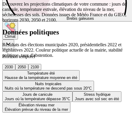
Découvrez les projections climatiques de votre commune : jours de
canicule, température estivale, élévation du niveau de la mer,
sécheresses des sols. Données issues de Météo France et du GIEC,
Brebis galeuses
horizons 2030, 2050 et 2100.
Données politiques
Climat
Résultats des élections municipales 2020, présidentielles 2022 et
législatives 2022. Couleur politique actuelle de la mairie, stabilité
politique, taux d'abstention.
Horizon temporel
2030
2050
2100
Température été
Hausse de la température moyenne en été
Nuits tropicales
Nuits où la température ne descend pas sous 20°C
Jours de canicule
Stress hydrique
Jours où la température dépasse 35°C
Jours avec sol sec en été
Élévation niveau mer
Élévation prévue du niveau de la mer