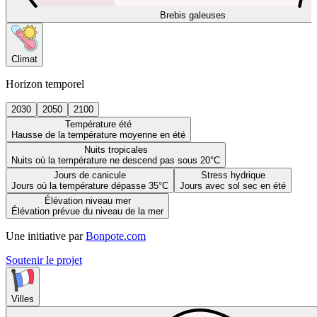
Brebis galeuses
Climat
Horizon temporel
2030
2050
2100
Température été
Hausse de la température moyenne en été
Nuits tropicales
Nuits où la température ne descend pas sous 20°C
Jours de canicule
Stress hydrique
Jours où la température dépasse 35°C
Jours avec sol sec en été
Élévation niveau mer
Élévation prévue du niveau de la mer
Une initiative par
Bonpote.com
Soutenir le projet
Villes