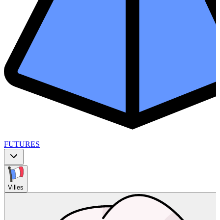
FUTURES
Villes