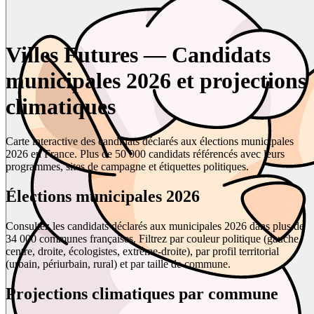
Villes Futures — Candidats
municipales 2026 et projections
climatiques
Carte interactive des candidats déclarés aux élections municipales
2026 en France. Plus de 50 000 candidats référencés avec leurs
programmes, sites de campagne et étiquettes politiques.
Élections municipales 2026
Consultez les candidats déclarés aux municipales 2026 dans plus de
34 000 communes françaises. Filtrez par couleur politique (gauche,
centre, droite, écologistes, extrême-droite), par profil territorial
(urbain, périurbain, rural) et par taille de commune.
Projections climatiques par commune