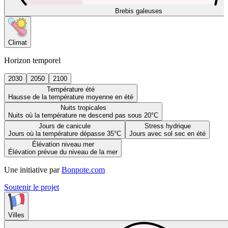
Brebis galeuses
Climat
Horizon temporel
2030
2050
2100
Température été
Hausse de la température moyenne en été
Nuits tropicales
Nuits où la température ne descend pas sous 20°C
Jours de canicule
Stress hydrique
Jours où la température dépasse 35°C
Jours avec sol sec en été
Élévation niveau mer
Élévation prévue du niveau de la mer
Une initiative par
Bonpote.com
Soutenir le projet
Villes