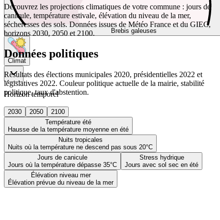
Découvrez les projections climatiques de votre commune : jours de
canicule, température estivale, élévation du niveau de la mer,
sécheresses des sols. Données issues de Météo France et du GIEC,
Brebis galeuses
horizons 2030, 2050 et 2100.
Données politiques
Climat
Résultats des élections municipales 2020, présidentielles 2022 et
législatives 2022. Couleur politique actuelle de la mairie, stabilité
politique, taux d'abstention.
Horizon temporel
2030
2050
2100
Température été
Hausse de la température moyenne en été
Nuits tropicales
Nuits où la température ne descend pas sous 20°C
Jours de canicule
Stress hydrique
Jours où la température dépasse 35°C
Jours avec sol sec en été
Élévation niveau mer
Élévation prévue du niveau de la mer