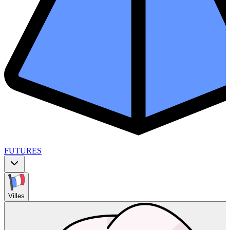
FUTURES
Villes