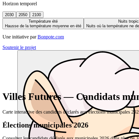
Horizon temporel
2030
2050
2100
Température été
Nuits tropic
Hausse de la température moyenne en été
Nuits où la température ne 
Une initiative par
Bonpote.com
Soutenir le projet
Villes Futures — Candidats muni
Carte interactive des candidats déclarés aux élections municipales 20
Élections municipales 2026
Consultez les candidats déclarés aux municipales 2026 dans plus de 34 0