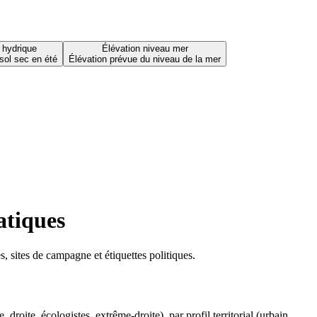
 hydrique
Élévation niveau mer
sol sec en été
Élévation prévue du niveau de la mer
atiques
 sites de campagne et étiquettes politiques.
oite, écologistes, extrême-droite), par profil territorial (urbain,