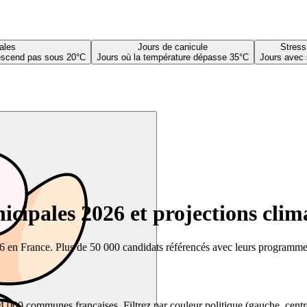
ales
Jours de canicule
Stress
descend pas sous 20°C
Jours où la température dépasse 35°C
Jours avec 
cipales 2026 et projections clim
26 en France. Plus de 50 000 candidats référencés avec leurs programmes,
00 communes françaises. Filtrez par couleur politique (gauche, centre, dr