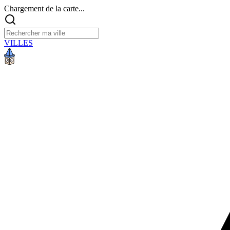
Chargement de la carte...
VILLES