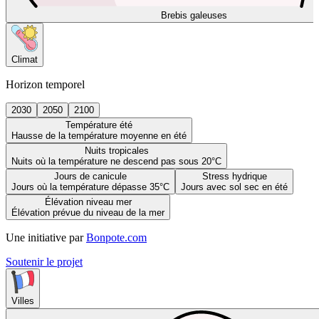
Brebis galeuses
Climat
Horizon temporel
2030
2050
2100
Température été
Hausse de la température moyenne en été
Nuits tropicales
Nuits où la température ne descend pas sous 20°C
Jours de canicule
Stress hydrique
Jours où la température dépasse 35°C
Jours avec sol sec en été
Élévation niveau mer
Élévation prévue du niveau de la mer
Une initiative par
Bonpote.com
Soutenir le projet
Villes