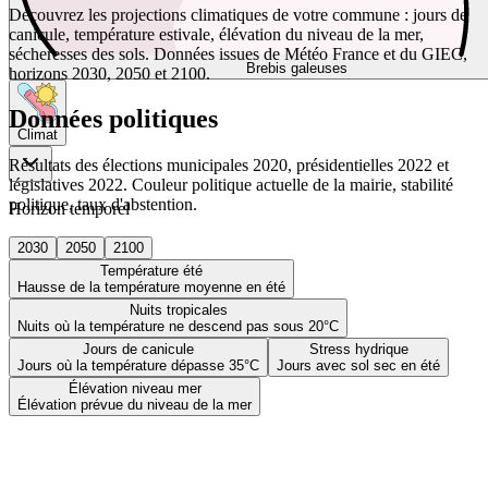
Découvrez les projections climatiques de votre commune : jours de
canicule, température estivale, élévation du niveau de la mer,
sécheresses des sols. Données issues de Météo France et du GIEC,
Brebis galeuses
horizons 2030, 2050 et 2100.
Données politiques
Climat
Résultats des élections municipales 2020, présidentielles 2022 et
législatives 2022. Couleur politique actuelle de la mairie, stabilité
politique, taux d'abstention.
Horizon temporel
2030
2050
2100
Température été
Hausse de la température moyenne en été
Nuits tropicales
Nuits où la température ne descend pas sous 20°C
Jours de canicule
Stress hydrique
Jours où la température dépasse 35°C
Jours avec sol sec en été
Élévation niveau mer
Élévation prévue du niveau de la mer