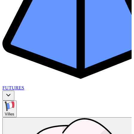
FUTURES
Villes