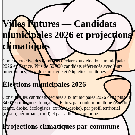
Villes Futures — Candidats
municipales 2026 et projections
climatiques
Carte interactive des candidats déclarés aux élections municipales
2026 en France. Plus de 50 000 candidats référencés avec leurs
programmes, sites de campagne et étiquettes politiques.
Élections municipales 2026
Consultez les candidats déclarés aux municipales 2026 dans plus de
34 000 communes françaises. Filtrez par couleur politique (gauche,
centre, droite, écologistes, extrême-droite), par profil territorial
(urbain, périurbain, rural) et par taille de commune.
Projections climatiques par commune