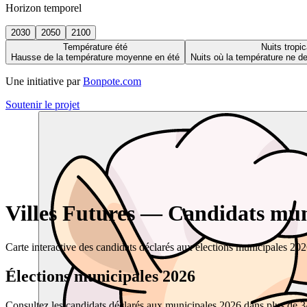
Horizon temporel
2030
2050
2100
Température été
Nuits tropic
Hausse de la température moyenne en été
Nuits où la température ne 
Une initiative par
Bonpote.com
Soutenir le projet
Villes Futures — Candidats muni
Carte interactive des candidats déclarés aux élections municipales 20
Élections municipales 2026
Consultez les candidats déclarés aux municipales 2026 dans plus de 34 0