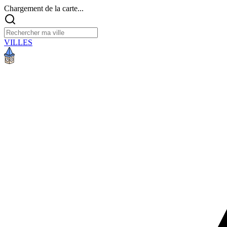
Chargement de la carte...
VILLES