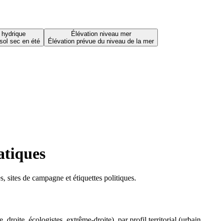
 hydrique
Élévation niveau mer
sol sec en été
Élévation prévue du niveau de la mer
atiques
 sites de campagne et étiquettes politiques.
oite, écologistes, extrême-droite), par profil territorial (urbain,