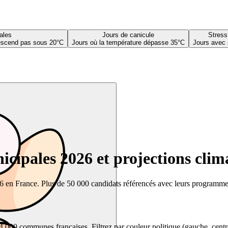
ales
Jours de canicule
Stress
descend pas sous 20°C
Jours où la température dépasse 35°C
Jours avec 
cipales 2026 et projections clim
26 en France. Plus de 50 000 candidats référencés avec leurs programmes,
00 communes françaises. Filtrez par couleur politique (gauche, centre, dr