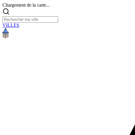
Chargement de la carte...
VILLES