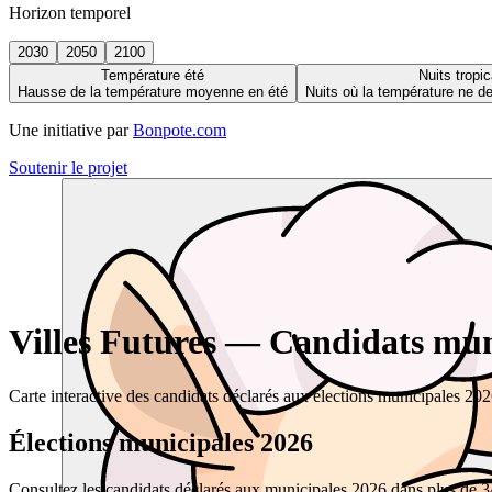
Horizon temporel
2030
2050
2100
Température été
Nuits tropic
Hausse de la température moyenne en été
Nuits où la température ne 
Une initiative par
Bonpote.com
Soutenir le projet
Villes Futures — Candidats muni
Carte interactive des candidats déclarés aux élections municipales 20
Élections municipales 2026
Consultez les candidats déclarés aux municipales 2026 dans plus de 34 0