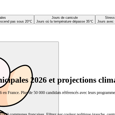
ales
Jours de canicule
Stress
descend pas sous 20°C
Jours où la température dépasse 35°C
Jours avec 
cipales 2026 et projections clim
26 en France. Plus de 50 000 candidats référencés avec leurs programmes,
00 communes françaises. Filtrez par couleur politique (gauche, centre, dr