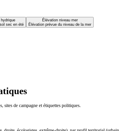
 hydrique
Élévation niveau mer
sol sec en été
Élévation prévue du niveau de la mer
atiques
 sites de campagne et étiquettes politiques.
oite, écologistes, extrême-droite), par profil territorial (urbain,