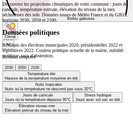
Découvrez les projections climatiques de votre commune : jours de
canicule, température estivale, élévation du niveau de la mer,
sécheresses des sols. Données issues de Météo France et du GIEC,
Brebis galeuses
horizons 2030, 2050 et 2100.
Données politiques
Climat
Résultats des élections municipales 2020, présidentielles 2022 et
législatives 2022. Couleur politique actuelle de la mairie, stabilité
politique, taux d'abstention.
Horizon temporel
2030
2050
2100
Température été
Hausse de la température moyenne en été
Nuits tropicales
Nuits où la température ne descend pas sous 20°C
Jours de canicule
Stress hydrique
Jours où la température dépasse 35°C
Jours avec sol sec en été
Élévation niveau mer
Élévation prévue du niveau de la mer