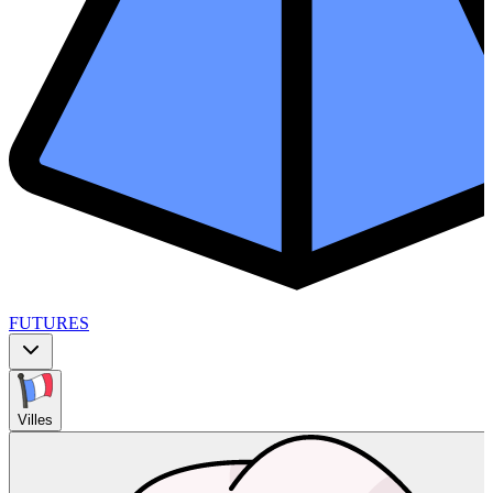
FUTURES
Villes