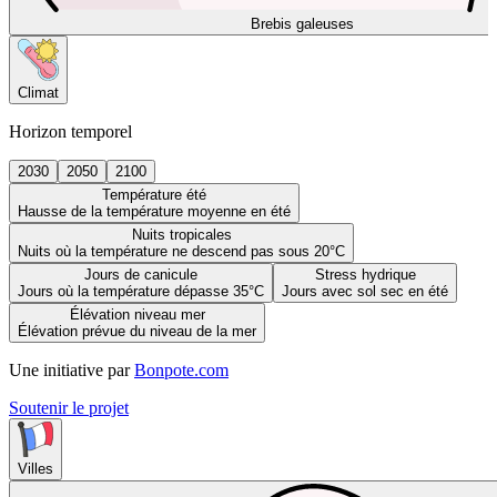
Brebis galeuses
Climat
Horizon temporel
2030
2050
2100
Température été
Hausse de la température moyenne en été
Nuits tropicales
Nuits où la température ne descend pas sous 20°C
Jours de canicule
Stress hydrique
Jours où la température dépasse 35°C
Jours avec sol sec en été
Élévation niveau mer
Élévation prévue du niveau de la mer
Une initiative par
Bonpote.com
Soutenir le projet
Villes