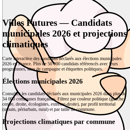
Villes Futures — Candidats
municipales 2026 et projections
climatiques
Carte interactive des candidats déclarés aux élections municipales
2026 en France. Plus de 50 000 candidats référencés avec leurs
programmes, sites de campagne et étiquettes politiques.
Élections municipales 2026
Consultez les candidats déclarés aux municipales 2026 dans plus de
34 000 communes françaises. Filtrez par couleur politique (gauche,
centre, droite, écologistes, extrême-droite), par profil territorial
(urbain, périurbain, rural) et par taille de commune.
Projections climatiques par commune