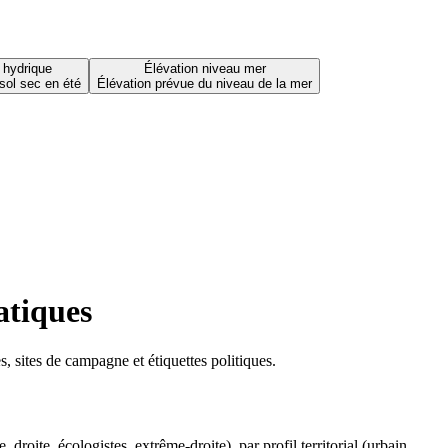
 hydrique
Élévation niveau mer
sol sec en été
Élévation prévue du niveau de la mer
atiques
 sites de campagne et étiquettes politiques.
oite, écologistes, extrême-droite), par profil territorial (urbain,