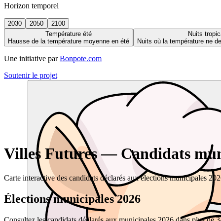
Horizon temporel
2030
2050
2100
Température été
Nuits tropic
Hausse de la température moyenne en été
Nuits où la température ne 
Une initiative par
Bonpote.com
Soutenir le projet
Villes Futures — Candidats muni
Carte interactive des candidats déclarés aux élections municipales 20
Élections municipales 2026
Consultez les candidats déclarés aux municipales 2026 dans plus de 34 0