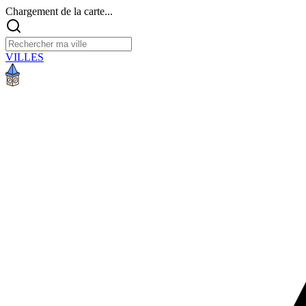
Chargement de la carte...
VILLES