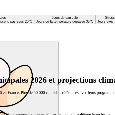
ales
Jours de canicule
Stress
descend pas sous 20°C
Jours où la température dépasse 35°C
Jours avec 
cipales 2026 et projections clim
26 en France. Plus de 50 000 candidats référencés avec leurs programmes,
00 communes françaises. Filtrez par couleur politique (gauche, centre, dr