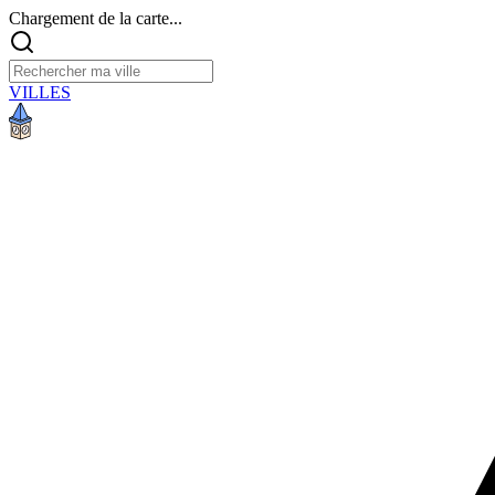
Chargement de la carte...
VILLES