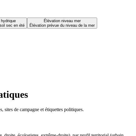
 hydrique
Élévation niveau mer
sol sec en été
Élévation prévue du niveau de la mer
atiques
 sites de campagne et étiquettes politiques.
oite, écologistes, extrême-droite), par profil territorial (urbain,