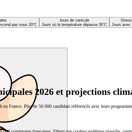
ales
Jours de canicule
Stress
descend pas sous 20°C
Jours où la température dépasse 35°C
Jours avec 
cipales 2026 et projections clim
26 en France. Plus de 50 000 candidats référencés avec leurs programmes,
00 communes françaises. Filtrez par couleur politique (gauche, centre, dr