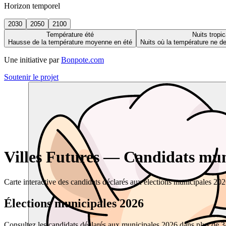
Horizon temporel
2030
2050
2100
Température été
Nuits tropic
Hausse de la température moyenne en été
Nuits où la température ne 
Une initiative par
Bonpote.com
Soutenir le projet
Villes Futures — Candidats muni
Carte interactive des candidats déclarés aux élections municipales 20
Élections municipales 2026
Consultez les candidats déclarés aux municipales 2026 dans plus de 34 0