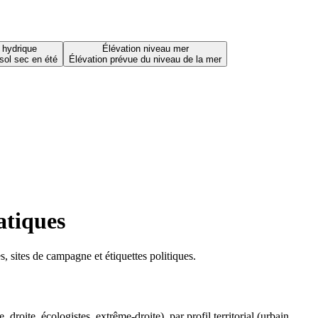
 hydrique
Élévation niveau mer
sol sec en été
Élévation prévue du niveau de la mer
atiques
 sites de campagne et étiquettes politiques.
oite, écologistes, extrême-droite), par profil territorial (urbain,