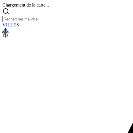
Chargement de la carte...
VILLES