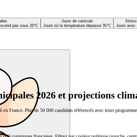
ales
Jours de canicule
Stress
descend pas sous 20°C
Jours où la température dépasse 35°C
Jours avec 
cipales 2026 et projections clim
26 en France. Plus de 50 000 candidats référencés avec leurs programmes,
00 communes françaises. Filtrez par couleur politique (gauche, centre, dr