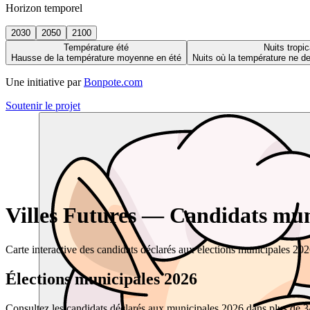
Horizon temporel
2030
2050
2100
Température été
Nuits tropic
Hausse de la température moyenne en été
Nuits où la température ne 
Une initiative par
Bonpote.com
Soutenir le projet
Villes Futures — Candidats muni
Carte interactive des candidats déclarés aux élections municipales 20
Élections municipales 2026
Consultez les candidats déclarés aux municipales 2026 dans plus de 34 0