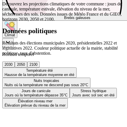
Découvrez les projections climatiques de votre commune : jours de
canicule, température estivale, élévation du niveau de la mer,
sécheresses des sols. Données issues de Météo France et du GIEC,
Brebis galeuses
horizons 2030, 2050 et 2100.
Données politiques
Climat
Résultats des élections municipales 2020, présidentielles 2022 et
législatives 2022. Couleur politique actuelle de la mairie, stabilité
politique, taux d'abstention.
Horizon temporel
2030
2050
2100
Température été
Hausse de la température moyenne en été
Nuits tropicales
Nuits où la température ne descend pas sous 20°C
Jours de canicule
Stress hydrique
Jours où la température dépasse 35°C
Jours avec sol sec en été
Élévation niveau mer
Élévation prévue du niveau de la mer