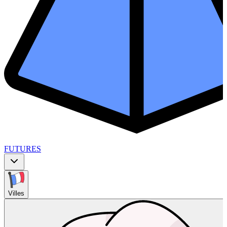
FUTURES
Villes