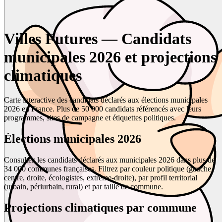
Villes Futures — Candidats
municipales 2026 et projections
climatiques
Carte interactive des candidats déclarés aux élections municipales
2026 en France. Plus de 50 000 candidats référencés avec leurs
programmes, sites de campagne et étiquettes politiques.
Élections municipales 2026
Consultez les candidats déclarés aux municipales 2026 dans plus de
34 000 communes françaises. Filtrez par couleur politique (gauche,
centre, droite, écologistes, extrême-droite), par profil territorial
(urbain, périurbain, rural) et par taille de commune.
Projections climatiques par commune