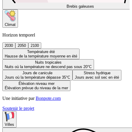
Brebis galeuses
Climat
Horizon temporel
2030
2050
2100
Température été
Hausse de la température moyenne en été
Nuits tropicales
Nuits où la température ne descend pas sous 20°C
Jours de canicule
Stress hydrique
Jours où la température dépasse 35°C
Jours avec sol sec en été
Élévation niveau mer
Élévation prévue du niveau de la mer
Une initiative par
Bonpote.com
Soutenir le projet
Villes