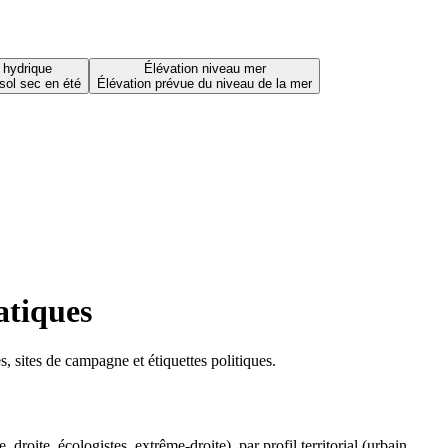
 hydrique
Élévation niveau mer
sol sec en été
Élévation prévue du niveau de la mer
atiques
 sites de campagne et étiquettes politiques.
oite, écologistes, extrême-droite), par profil territorial (urbain,