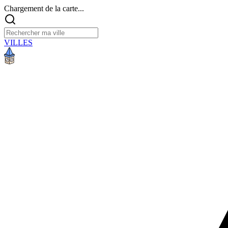
Chargement de la carte...
VILLES