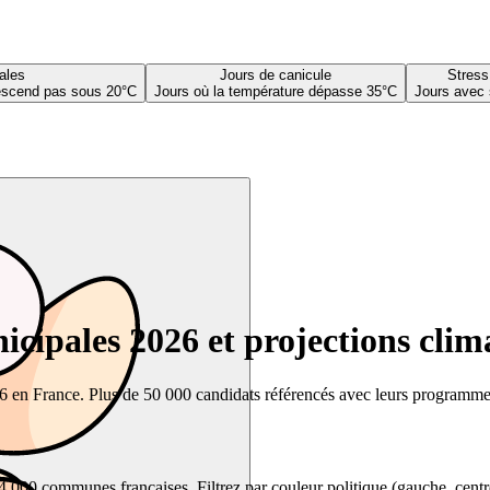
ales
Jours de canicule
Stress
descend pas sous 20°C
Jours où la température dépasse 35°C
Jours avec 
cipales 2026 et projections clim
26 en France. Plus de 50 000 candidats référencés avec leurs programmes,
00 communes françaises. Filtrez par couleur politique (gauche, centre, dr