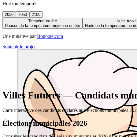
Horizon temporel
2030
2050
2100
Température été
Nuits tropic
Hausse de la température moyenne en été
Nuits où la température ne 
Une initiative par
Bonpote.com
Soutenir le projet
Villes Futures — Candidats muni
Carte interactive des candidats déclarés aux élections municipales 20
Élections municipales 2026
Consultez les candidats déclarés aux municipales 2026 dans plus de 34 0