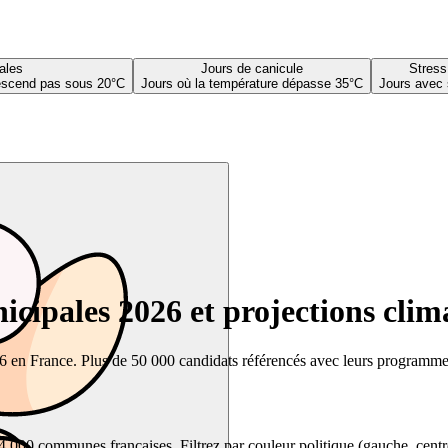
ales
Jours de canicule
Stress
descend pas sous 20°C
Jours où la température dépasse 35°C
Jours avec 
cipales 2026 et projections clim
26 en France. Plus de 50 000 candidats référencés avec leurs programmes,
00 communes françaises. Filtrez par couleur politique (gauche, centre, dr