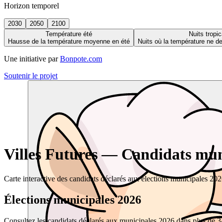
Horizon temporel
2030
2050
2100
Température été
Nuits tropic
Hausse de la température moyenne en été
Nuits où la température ne 
Une initiative par
Bonpote.com
Soutenir le projet
Villes Futures — Candidats muni
Carte interactive des candidats déclarés aux élections municipales 20
Élections municipales 2026
Consultez les candidats déclarés aux municipales 2026 dans plus de 34 0