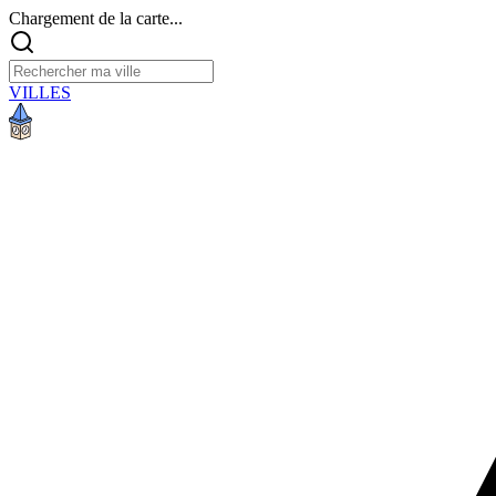
Chargement de la carte...
VILLES