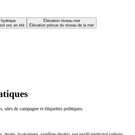
 hydrique
Élévation niveau mer
sol sec en été
Élévation prévue du niveau de la mer
atiques
 sites de campagne et étiquettes politiques.
oite, écologistes, extrême-droite), par profil territorial (urbain,