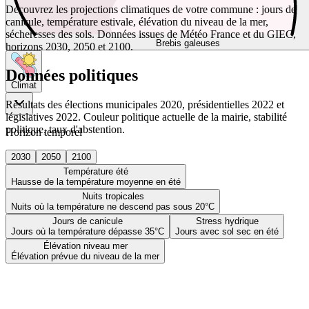
Découvrez les projections climatiques de votre commune : jours de
canicule, température estivale, élévation du niveau de la mer,
sécheresses des sols. Données issues de Météo France et du GIEC,
Brebis galeuses
horizons 2030, 2050 et 2100.
Données politiques
Climat
Résultats des élections municipales 2020, présidentielles 2022 et
législatives 2022. Couleur politique actuelle de la mairie, stabilité
politique, taux d'abstention.
Horizon temporel
2030
2050
2100
Température été
Hausse de la température moyenne en été
Nuits tropicales
Nuits où la température ne descend pas sous 20°C
Jours de canicule
Stress hydrique
Jours où la température dépasse 35°C
Jours avec sol sec en été
Élévation niveau mer
Élévation prévue du niveau de la mer