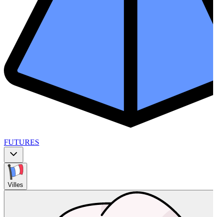
FUTURES
Villes