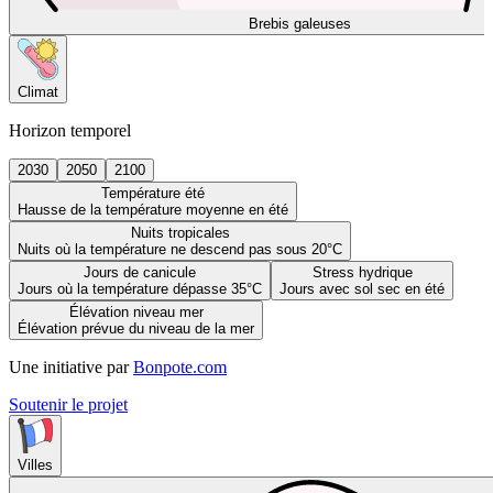
Brebis galeuses
Climat
Horizon temporel
2030
2050
2100
Température été
Hausse de la température moyenne en été
Nuits tropicales
Nuits où la température ne descend pas sous 20°C
Jours de canicule
Stress hydrique
Jours où la température dépasse 35°C
Jours avec sol sec en été
Élévation niveau mer
Élévation prévue du niveau de la mer
Une initiative par
Bonpote.com
Soutenir le projet
Villes