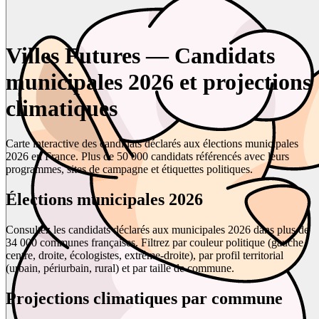
Villes Futures — Candidats
municipales 2026 et projections
climatiques
Carte interactive des candidats déclarés aux élections municipales
2026 en France. Plus de 50 000 candidats référencés avec leurs
programmes, sites de campagne et étiquettes politiques.
Élections municipales 2026
Consultez les candidats déclarés aux municipales 2026 dans plus de
34 000 communes françaises. Filtrez par couleur politique (gauche,
centre, droite, écologistes, extrême-droite), par profil territorial
(urbain, périurbain, rural) et par taille de commune.
Projections climatiques par commune