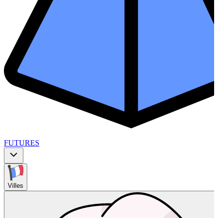
FUTURES
Villes