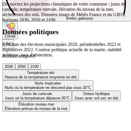
Découvrez les projections climatiques de votre commune : jours de
canicule, température estivale, élévation du niveau de la mer,
sécheresses des sols. Données issues de Météo France et du GIEC,
Brebis galeuses
horizons 2030, 2050 et 2100.
Données politiques
Climat
Résultats des élections municipales 2020, présidentielles 2022 et
législatives 2022. Couleur politique actuelle de la mairie, stabilité
politique, taux d'abstention.
Horizon temporel
2030
2050
2100
Température été
Hausse de la température moyenne en été
Nuits tropicales
Nuits où la température ne descend pas sous 20°C
Jours de canicule
Stress hydrique
Jours où la température dépasse 35°C
Jours avec sol sec en été
Élévation niveau mer
Élévation prévue du niveau de la mer