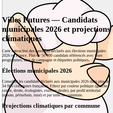
Villes Futures — Candidats
municipales 2026 et projections
climatiques
Carte interactive des candidats déclarés aux élections municipales
2026 en France. Plus de 50 000 candidats référencés avec leurs
programmes, sites de campagne et étiquettes politiques.
Élections municipales 2026
Consultez les candidats déclarés aux municipales 2026 dans plus de
34 000 communes françaises. Filtrez par couleur politique (gauche,
centre, droite, écologistes, extrême-droite), par profil territorial
(urbain, périurbain, rural) et par taille de commune.
Projections climatiques par commune