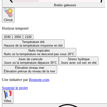
Brebis galeuses
Climat
Horizon temporel
2030
2050
2100
Température été
Hausse de la température moyenne en été
Nuits tropicales
Nuits où la température ne descend pas sous 20°C
Jours de canicule
Stress hydrique
Jours où la température dépasse 35°C
Jours avec sol sec en été
Élévation niveau mer
Élévation prévue du niveau de la mer
Une initiative par
Bonpote.com
Soutenir le projet
Villes