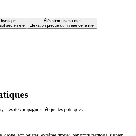
 hydrique
Élévation niveau mer
sol sec en été
Élévation prévue du niveau de la mer
atiques
 sites de campagne et étiquettes politiques.
oite, écologistes, extrême-droite), par profil territorial (urbain,