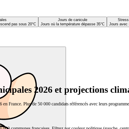
ales
Jours de canicule
Stress
descend pas sous 20°C
Jours où la température dépasse 35°C
Jours avec 
cipales 2026 et projections clim
26 en France. Plus de 50 000 candidats référencés avec leurs programmes,
00 communes françaises. Filtrez par couleur politique (gauche, centre, dr