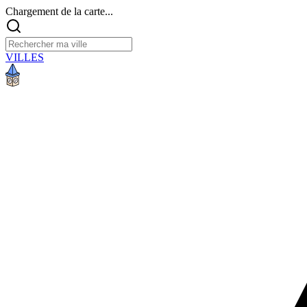
Chargement de la carte...
VILLES