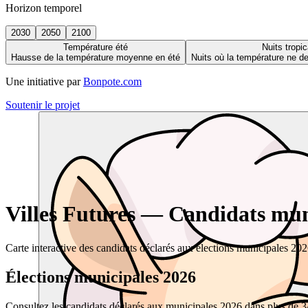
Horizon temporel
2030
2050
2100
Température été
Nuits tropic
Hausse de la température moyenne en été
Nuits où la température ne 
Une initiative par
Bonpote.com
Soutenir le projet
Villes Futures — Candidats muni
Carte interactive des candidats déclarés aux élections municipales 20
Élections municipales 2026
Consultez les candidats déclarés aux municipales 2026 dans plus de 34 0