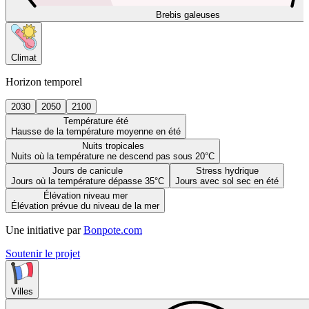
Brebis galeuses
Climat
Horizon temporel
2030
2050
2100
Température été
Hausse de la température moyenne en été
Nuits tropicales
Nuits où la température ne descend pas sous 20°C
Jours de canicule
Stress hydrique
Jours où la température dépasse 35°C
Jours avec sol sec en été
Élévation niveau mer
Élévation prévue du niveau de la mer
Une initiative par
Bonpote.com
Soutenir le projet
Villes