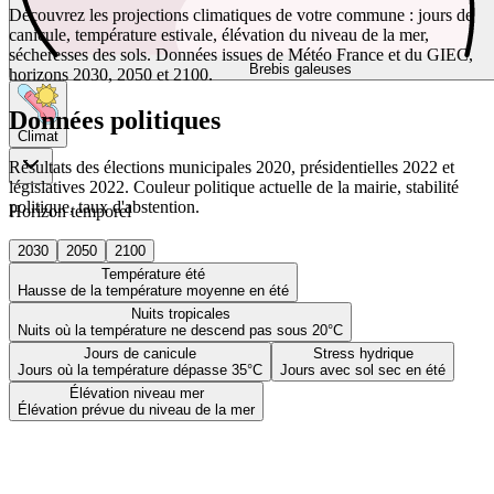
Découvrez les projections climatiques de votre commune : jours de
canicule, température estivale, élévation du niveau de la mer,
sécheresses des sols. Données issues de Météo France et du GIEC,
Brebis galeuses
horizons 2030, 2050 et 2100.
Données politiques
Climat
Résultats des élections municipales 2020, présidentielles 2022 et
législatives 2022. Couleur politique actuelle de la mairie, stabilité
politique, taux d'abstention.
Horizon temporel
2030
2050
2100
Température été
Hausse de la température moyenne en été
Nuits tropicales
Nuits où la température ne descend pas sous 20°C
Jours de canicule
Stress hydrique
Jours où la température dépasse 35°C
Jours avec sol sec en été
Élévation niveau mer
Élévation prévue du niveau de la mer