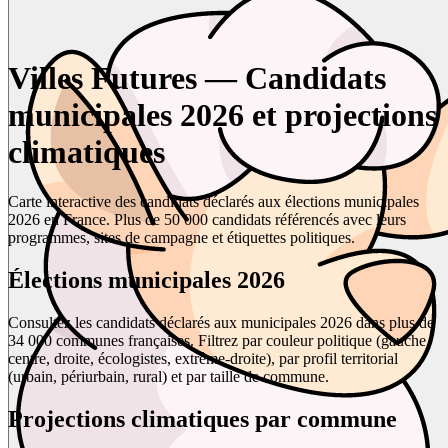
Villes Futures — Candidats
municipales 2026 et projections
climatiques
Carte interactive des candidats déclarés aux élections municipales
2026 en France. Plus de 50 000 candidats référencés avec leurs
programmes, sites de campagne et étiquettes politiques.
Élections municipales 2026
Consultez les candidats déclarés aux municipales 2026 dans plus de
34 000 communes françaises. Filtrez par couleur politique (gauche,
centre, droite, écologistes, extrême-droite), par profil territorial
(urbain, périurbain, rural) et par taille de commune.
Projections climatiques par commune