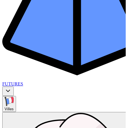
FUTURES
Villes