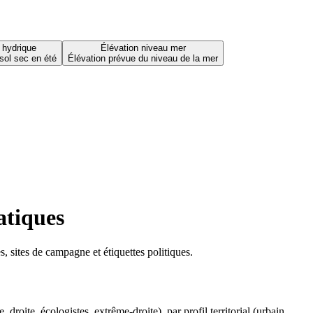
 hydrique
Élévation niveau mer
sol sec en été
Élévation prévue du niveau de la mer
atiques
 sites de campagne et étiquettes politiques.
oite, écologistes, extrême-droite), par profil territorial (urbain,