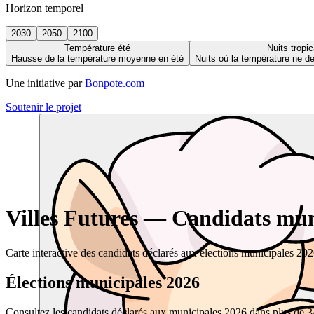
Horizon temporel
2030
2050
2100
Température été
Nuits tropic
Hausse de la température moyenne en été
Nuits où la température ne 
Une initiative par
Bonpote.com
Soutenir le projet
Villes Futures — Candidats muni
Carte interactive des candidats déclarés aux élections municipales 20
Élections municipales 2026
Consultez les candidats déclarés aux municipales 2026 dans plus de 34 0