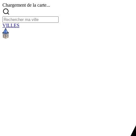
Chargement de la carte...
VILLES