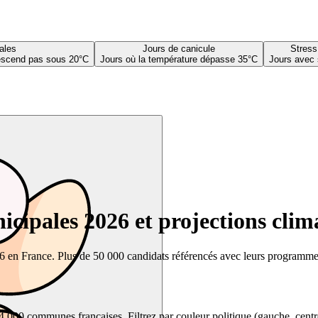
ales
Jours de canicule
Stress
descend pas sous 20°C
Jours où la température dépasse 35°C
Jours avec 
cipales 2026 et projections clim
26 en France. Plus de 50 000 candidats référencés avec leurs programmes,
00 communes françaises. Filtrez par couleur politique (gauche, centre, dr