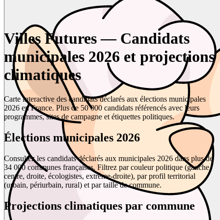
Villes Futures — Candidats
municipales 2026 et projections
climatiques
Carte interactive des candidats déclarés aux élections municipales
2026 en France. Plus de 50 000 candidats référencés avec leurs
programmes, sites de campagne et étiquettes politiques.
Élections municipales 2026
Consultez les candidats déclarés aux municipales 2026 dans plus de
34 000 communes françaises. Filtrez par couleur politique (gauche,
centre, droite, écologistes, extrême-droite), par profil territorial
(urbain, périurbain, rural) et par taille de commune.
Projections climatiques par commune