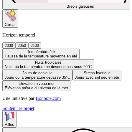
Brebis galeuses
Climat
Horizon temporel
2030
2050
2100
Température été
Hausse de la température moyenne en été
Nuits tropicales
Nuits où la température ne descend pas sous 20°C
Jours de canicule
Stress hydrique
Jours où la température dépasse 35°C
Jours avec sol sec en été
Élévation niveau mer
Élévation prévue du niveau de la mer
Une initiative par
Bonpote.com
Soutenir le projet
Villes