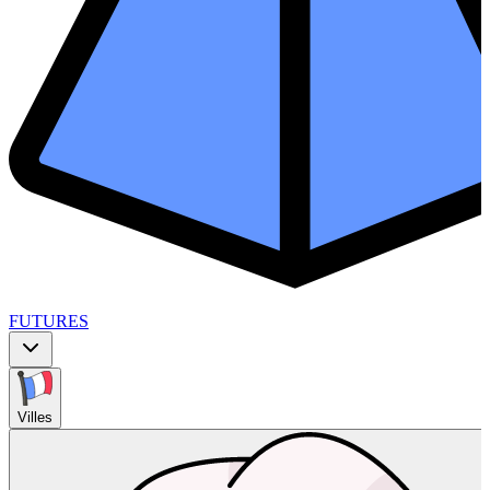
FUTURES
Villes