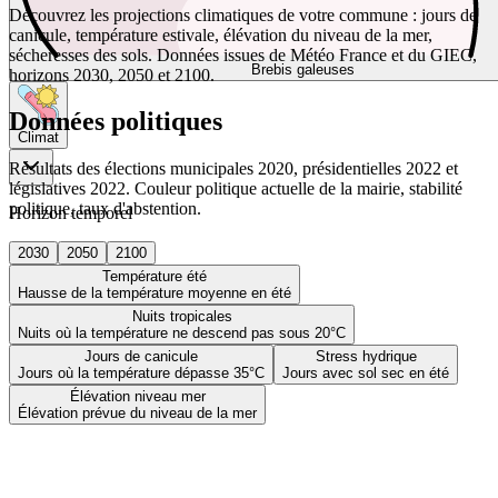
Découvrez les projections climatiques de votre commune : jours de
canicule, température estivale, élévation du niveau de la mer,
sécheresses des sols. Données issues de Météo France et du GIEC,
Brebis galeuses
horizons 2030, 2050 et 2100.
Données politiques
Climat
Résultats des élections municipales 2020, présidentielles 2022 et
législatives 2022. Couleur politique actuelle de la mairie, stabilité
politique, taux d'abstention.
Horizon temporel
2030
2050
2100
Température été
Hausse de la température moyenne en été
Nuits tropicales
Nuits où la température ne descend pas sous 20°C
Jours de canicule
Stress hydrique
Jours où la température dépasse 35°C
Jours avec sol sec en été
Élévation niveau mer
Élévation prévue du niveau de la mer