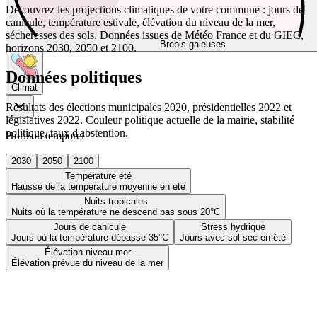
Découvrez les projections climatiques de votre commune : jours de
canicule, température estivale, élévation du niveau de la mer,
sécheresses des sols. Données issues de Météo France et du GIEC,
Brebis galeuses
horizons 2030, 2050 et 2100.
Données politiques
Climat
Résultats des élections municipales 2020, présidentielles 2022 et
législatives 2022. Couleur politique actuelle de la mairie, stabilité
politique, taux d'abstention.
Horizon temporel
2030
2050
2100
Température été
Hausse de la température moyenne en été
Nuits tropicales
Nuits où la température ne descend pas sous 20°C
Jours de canicule
Stress hydrique
Jours où la température dépasse 35°C
Jours avec sol sec en été
Élévation niveau mer
Élévation prévue du niveau de la mer