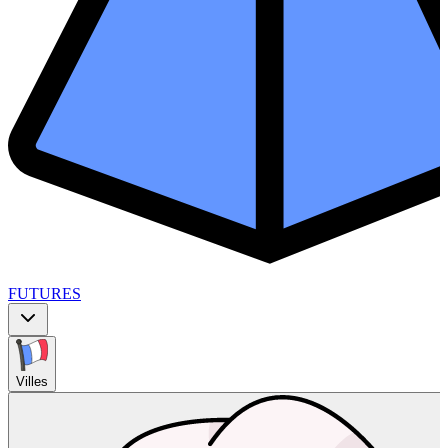
FUTURES
Villes