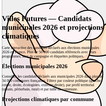
Villes Futures — Candidats
municipales 2026 et projections
climatiques
Carte interactive des candidats déclarés aux élections municipales
2026 en France. Plus de 50 000 candidats référencés avec leurs
programmes, sites de campagne et étiquettes politiques.
Élections municipales 2026
Consultez les candidats déclarés aux municipales 2026 dans plus de
34 000 communes françaises. Filtrez par couleur politique (gauche,
centre, droite, écologistes, extrême-droite), par profil territorial
(urbain, périurbain, rural) et par taille de commune.
Projections climatiques par commune