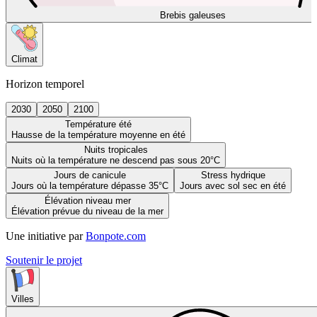
Brebis galeuses
Climat
Horizon temporel
2030
2050
2100
Température été
Hausse de la température moyenne en été
Nuits tropicales
Nuits où la température ne descend pas sous 20°C
Jours de canicule
Stress hydrique
Jours où la température dépasse 35°C
Jours avec sol sec en été
Élévation niveau mer
Élévation prévue du niveau de la mer
Une initiative par
Bonpote.com
Soutenir le projet
Villes