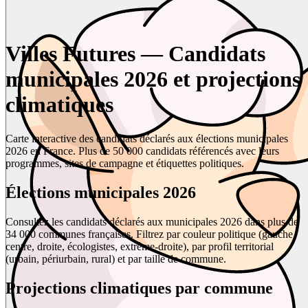
Villes Futures — Candidats
municipales 2026 et projections
climatiques
Carte interactive des candidats déclarés aux élections municipales
2026 en France. Plus de 50 000 candidats référencés avec leurs
programmes, sites de campagne et étiquettes politiques.
Élections municipales 2026
Consultez les candidats déclarés aux municipales 2026 dans plus de
34 000 communes françaises. Filtrez par couleur politique (gauche,
centre, droite, écologistes, extrême-droite), par profil territorial
(urbain, périurbain, rural) et par taille de commune.
Projections climatiques par commune