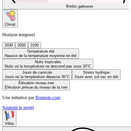
Brebis galeuses
Climat
Horizon temporel
2030
2050
2100
Température été
Hausse de la température moyenne en été
Nuits tropicales
Nuits où la température ne descend pas sous 20°C
Jours de canicule
Stress hydrique
Jours où la température dépasse 35°C
Jours avec sol sec en été
Élévation niveau mer
Élévation prévue du niveau de la mer
Une initiative par
Bonpote.com
Soutenir le projet
Villes