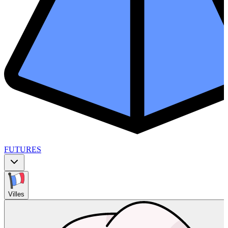
FUTURES
Villes