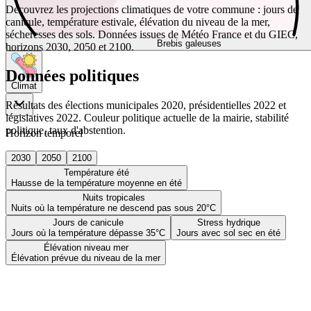
Découvrez les projections climatiques de votre commune : jours de
canicule, température estivale, élévation du niveau de la mer,
sécheresses des sols. Données issues de Météo France et du GIEC,
Brebis galeuses
horizons 2030, 2050 et 2100.
Données politiques
Climat
Résultats des élections municipales 2020, présidentielles 2022 et
législatives 2022. Couleur politique actuelle de la mairie, stabilité
politique, taux d'abstention.
Horizon temporel
2030
2050
2100
Température été
Hausse de la température moyenne en été
Nuits tropicales
Nuits où la température ne descend pas sous 20°C
Jours de canicule
Stress hydrique
Jours où la température dépasse 35°C
Jours avec sol sec en été
Élévation niveau mer
Élévation prévue du niveau de la mer