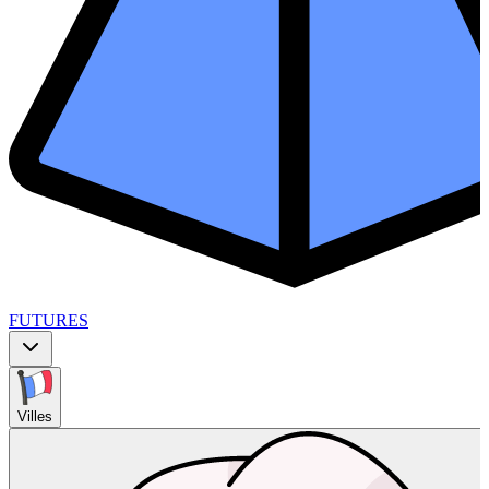
FUTURES
Villes