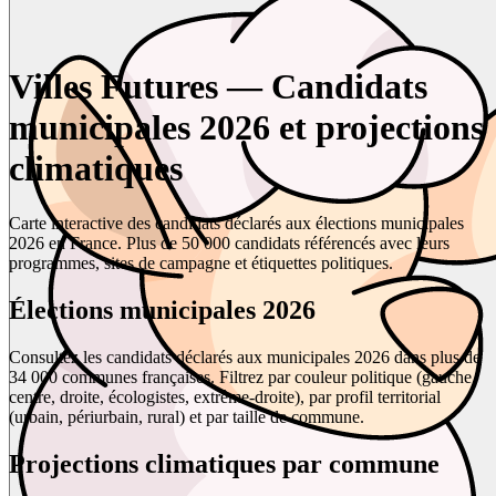
Villes Futures — Candidats
municipales 2026 et projections
climatiques
Carte interactive des candidats déclarés aux élections municipales
2026 en France. Plus de 50 000 candidats référencés avec leurs
programmes, sites de campagne et étiquettes politiques.
Élections municipales 2026
Consultez les candidats déclarés aux municipales 2026 dans plus de
34 000 communes françaises. Filtrez par couleur politique (gauche,
centre, droite, écologistes, extrême-droite), par profil territorial
(urbain, périurbain, rural) et par taille de commune.
Projections climatiques par commune