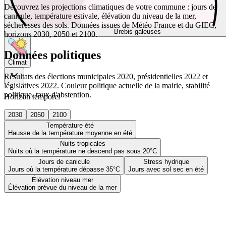
Découvrez les projections climatiques de votre commune : jours de
canicule, température estivale, élévation du niveau de la mer,
sécheresses des sols. Données issues de Météo France et du GIEC,
Brebis galeuses
horizons 2030, 2050 et 2100.
Données politiques
Climat
Résultats des élections municipales 2020, présidentielles 2022 et
législatives 2022. Couleur politique actuelle de la mairie, stabilité
politique, taux d'abstention.
Horizon temporel
2030
2050
2100
Température été
Hausse de la température moyenne en été
Nuits tropicales
Nuits où la température ne descend pas sous 20°C
Jours de canicule
Stress hydrique
Jours où la température dépasse 35°C
Jours avec sol sec en été
Élévation niveau mer
Élévation prévue du niveau de la mer