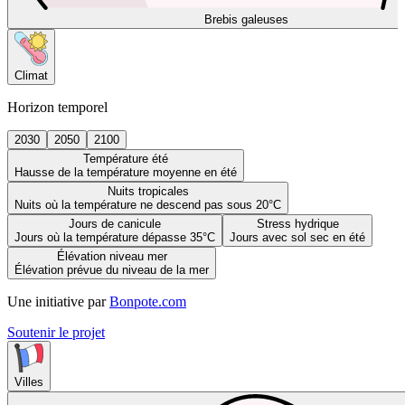
Brebis galeuses
Climat
Horizon temporel
2030
2050
2100
Température été
Hausse de la température moyenne en été
Nuits tropicales
Nuits où la température ne descend pas sous 20°C
Jours de canicule
Stress hydrique
Jours où la température dépasse 35°C
Jours avec sol sec en été
Élévation niveau mer
Élévation prévue du niveau de la mer
Une initiative par
Bonpote.com
Soutenir le projet
Villes