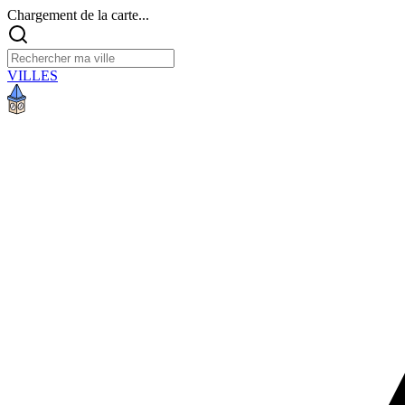
Chargement de la carte...
VILLES