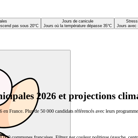
ales
Jours de canicule
Stress
descend pas sous 20°C
Jours où la température dépasse 35°C
Jours avec 
cipales 2026 et projections clim
26 en France. Plus de 50 000 candidats référencés avec leurs programmes,
00 communes françaises. Filtrez par couleur politique (gauche, centre, dr