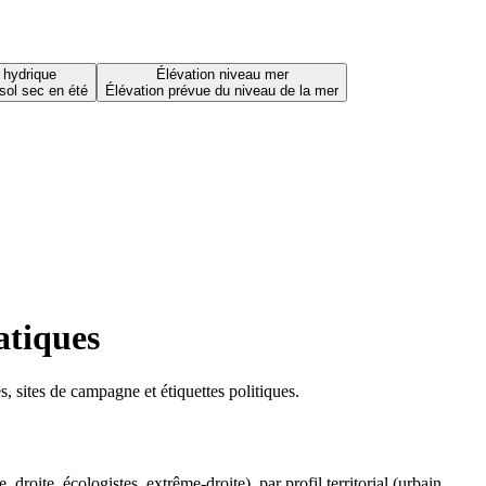
 hydrique
Élévation niveau mer
sol sec en été
Élévation prévue du niveau de la mer
atiques
 sites de campagne et étiquettes politiques.
oite, écologistes, extrême-droite), par profil territorial (urbain,