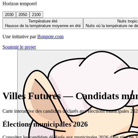
Horizon temporel
2030
2050
2100
Température été
Nuits tropic
Hausse de la température moyenne en été
Nuits où la température ne 
Une initiative par
Bonpote.com
Soutenir le projet
Villes Futures — Candidats muni
Carte interactive des candidats déclarés aux élections municipales 20
Élections municipales 2026
Consultez les candidats déclarés aux municipales 2026 dans plus de 34 0