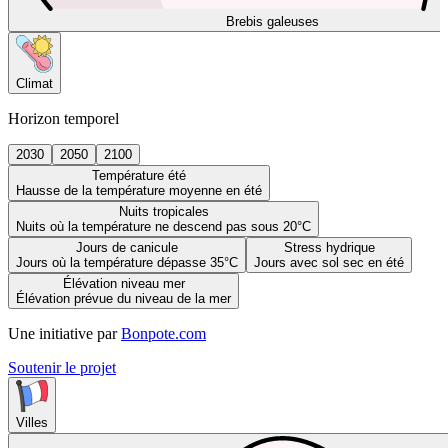
Brebis galeuses
Climat
Horizon temporel
2030
2050
2100
Température été
Hausse de la température moyenne en été
Nuits tropicales
Nuits où la température ne descend pas sous 20°C
Jours de canicule
Stress hydrique
Jours où la température dépasse 35°C
Jours avec sol sec en été
Élévation niveau mer
Élévation prévue du niveau de la mer
Une initiative par
Bonpote.com
Soutenir le projet
Villes