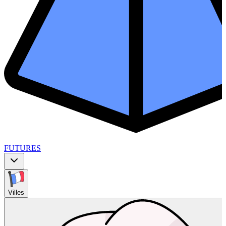
FUTURES
Villes