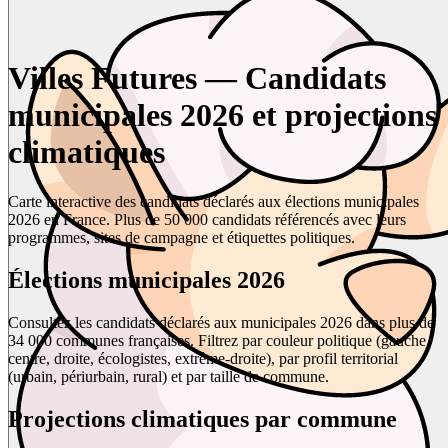
Villes Futures — Candidats
municipales 2026 et projections
climatiques
Carte interactive des candidats déclarés aux élections municipales
2026 en France. Plus de 50 000 candidats référencés avec leurs
programmes, sites de campagne et étiquettes politiques.
Élections municipales 2026
Consultez les candidats déclarés aux municipales 2026 dans plus de
34 000 communes françaises. Filtrez par couleur politique (gauche,
centre, droite, écologistes, extrême-droite), par profil territorial
(urbain, périurbain, rural) et par taille de commune.
Projections climatiques par commune