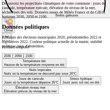
Découvrez les projections climatiques de votre commune : jours de
canicule, température estivale, élévation du niveau de la mer,
sécheresses des sols. Données issues de Météo France et du GIEC,
Brebis galeuses
horizons 2030, 2050 et 2100.
Données politiques
Climat
Résultats des élections municipales 2020, présidentielles 2022 et
législatives 2022. Couleur politique actuelle de la mairie, stabilité
politique, taux d'abstention.
Horizon temporel
2030
2050
2100
Température été
Hausse de la température moyenne en été
Nuits tropicales
Nuits où la température ne descend pas sous 20°C
Jours de canicule
Stress hydrique
Jours où la température dépasse 35°C
Jours avec sol sec en été
Élévation niveau mer
Élévation prévue du niveau de la mer