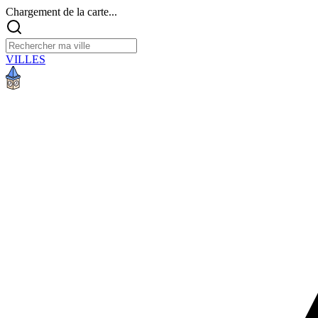
Chargement de la carte...
VILLES