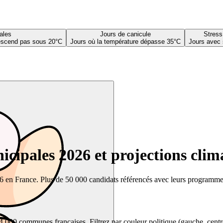
ales
Jours de canicule
Stress
descend pas sous 20°C
Jours où la température dépasse 35°C
Jours avec 
cipales 2026 et projections clim
26 en France. Plus de 50 000 candidats référencés avec leurs programmes,
00 communes françaises. Filtrez par couleur politique (gauche, centre, dr