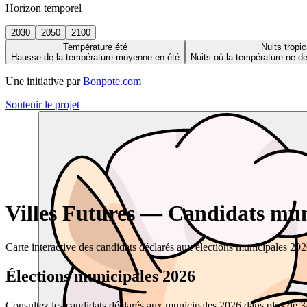
Horizon temporel
2030
2050
2100
Température été
Nuits tropic
Hausse de la température moyenne en été
Nuits où la température ne 
Une initiative par
Bonpote.com
Soutenir le projet
Villes Futures — Candidats muni
Carte interactive des candidats déclarés aux élections municipales 20
Élections municipales 2026
Consultez les candidats déclarés aux municipales 2026 dans plus de 34 0