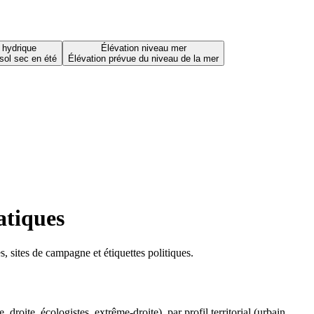
 hydrique
Élévation niveau mer
sol sec en été
Élévation prévue du niveau de la mer
atiques
 sites de campagne et étiquettes politiques.
oite, écologistes, extrême-droite), par profil territorial (urbain,