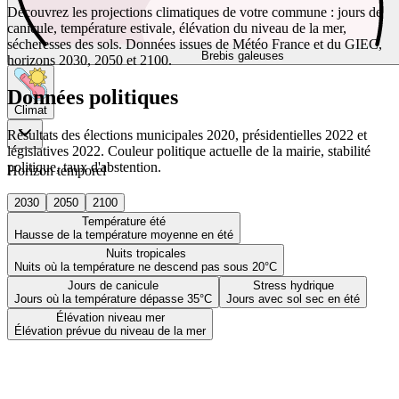
Découvrez les projections climatiques de votre commune : jours de
canicule, température estivale, élévation du niveau de la mer,
sécheresses des sols. Données issues de Météo France et du GIEC,
Brebis galeuses
horizons 2030, 2050 et 2100.
Données politiques
Climat
Résultats des élections municipales 2020, présidentielles 2022 et
législatives 2022. Couleur politique actuelle de la mairie, stabilité
politique, taux d'abstention.
Horizon temporel
2030
2050
2100
Température été
Hausse de la température moyenne en été
Nuits tropicales
Nuits où la température ne descend pas sous 20°C
Jours de canicule
Stress hydrique
Jours où la température dépasse 35°C
Jours avec sol sec en été
Élévation niveau mer
Élévation prévue du niveau de la mer