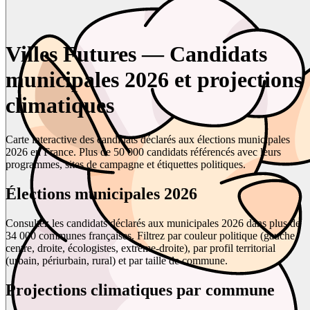
Villes Futures — Candidats
municipales 2026 et projections
climatiques
Carte interactive des candidats déclarés aux élections municipales
2026 en France. Plus de 50 000 candidats référencés avec leurs
programmes, sites de campagne et étiquettes politiques.
Élections municipales 2026
Consultez les candidats déclarés aux municipales 2026 dans plus de
34 000 communes françaises. Filtrez par couleur politique (gauche,
centre, droite, écologistes, extrême-droite), par profil territorial
(urbain, périurbain, rural) et par taille de commune.
Projections climatiques par commune