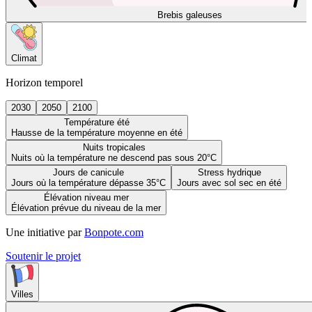
Brebis galeuses
Climat
Horizon temporel
2030
2050
2100
Température été
Hausse de la température moyenne en été
Nuits tropicales
Nuits où la température ne descend pas sous 20°C
Jours de canicule
Stress hydrique
Jours où la température dépasse 35°C
Jours avec sol sec en été
Élévation niveau mer
Élévation prévue du niveau de la mer
Une initiative par
Bonpote.com
Soutenir le projet
Villes