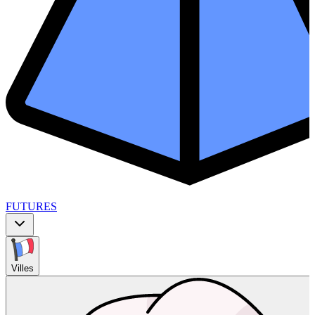
FUTURES
Villes