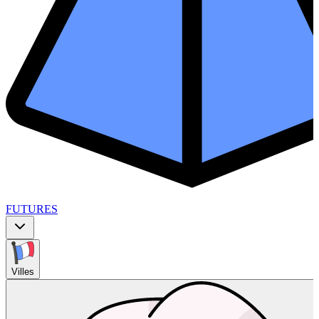
FUTURES
Villes