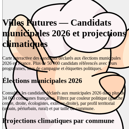
Villes Futures — Candidats
municipales 2026 et projections
climatiques
Carte interactive des candidats déclarés aux élections municipales
2026 en France. Plus de 50 000 candidats référencés avec leurs
programmes, sites de campagne et étiquettes politiques.
Élections municipales 2026
Consultez les candidats déclarés aux municipales 2026 dans plus de
34 000 communes françaises. Filtrez par couleur politique (gauche,
centre, droite, écologistes, extrême-droite), par profil territorial
(urbain, périurbain, rural) et par taille de commune.
Projections climatiques par commune