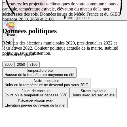
Découvrez les projections climatiques de votre commune : jours de
canicule, température estivale, élévation du niveau de la mer,
sécheresses des sols. Données issues de Météo France et du GIEC,
Brebis galeuses
horizons 2030, 2050 et 2100.
Données politiques
Climat
Résultats des élections municipales 2020, présidentielles 2022 et
législatives 2022. Couleur politique actuelle de la mairie, stabilité
politique, taux d'abstention.
Horizon temporel
2030
2050
2100
Température été
Hausse de la température moyenne en été
Nuits tropicales
Nuits où la température ne descend pas sous 20°C
Jours de canicule
Stress hydrique
Jours où la température dépasse 35°C
Jours avec sol sec en été
Élévation niveau mer
Élévation prévue du niveau de la mer