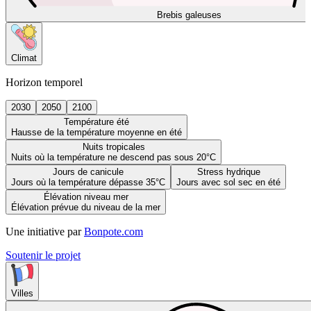
Brebis galeuses
Climat
Horizon temporel
2030
2050
2100
Température été
Hausse de la température moyenne en été
Nuits tropicales
Nuits où la température ne descend pas sous 20°C
Jours de canicule
Stress hydrique
Jours où la température dépasse 35°C
Jours avec sol sec en été
Élévation niveau mer
Élévation prévue du niveau de la mer
Une initiative par
Bonpote.com
Soutenir le projet
Villes