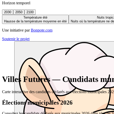
Horizon temporel
2030
2050
2100
Température été
Nuits tropic
Hausse de la température moyenne en été
Nuits où la température ne 
Une initiative par
Bonpote.com
Soutenir le projet
Villes Futures — Candidats muni
Carte interactive des candidats déclarés aux élections municipales 20
Élections municipales 2026
Consultez les candidats déclarés aux municipales 2026 dans plus de 34 0