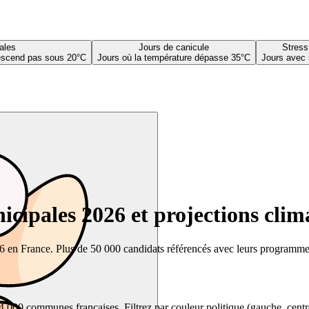
ales
Jours de canicule
Stress
descend pas sous 20°C
Jours où la température dépasse 35°C
Jours avec 
cipales 2026 et projections clim
26 en France. Plus de 50 000 candidats référencés avec leurs programmes,
00 communes françaises. Filtrez par couleur politique (gauche, centre, dr