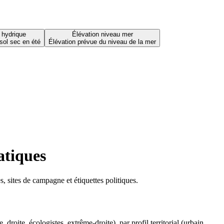
 hydrique
Élévation niveau mer
sol sec en été
Élévation prévue du niveau de la mer
atiques
 sites de campagne et étiquettes politiques.
oite, écologistes, extrême-droite), par profil territorial (urbain,