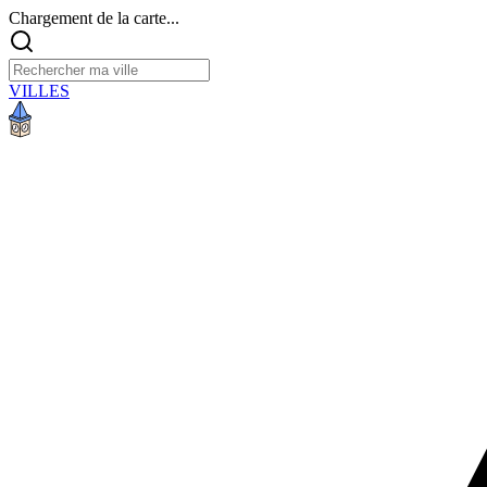
Chargement de la carte...
VILLES