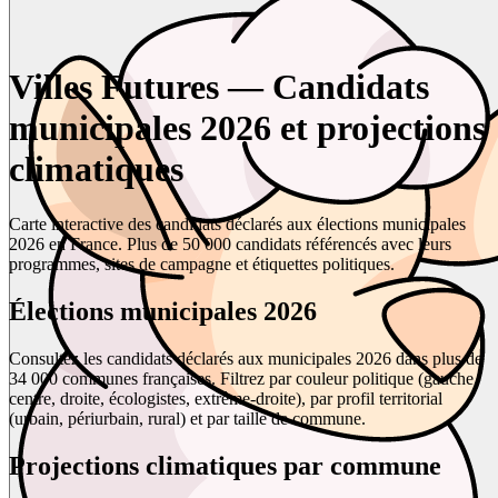
Villes Futures — Candidats
municipales 2026 et projections
climatiques
Carte interactive des candidats déclarés aux élections municipales
2026 en France. Plus de 50 000 candidats référencés avec leurs
programmes, sites de campagne et étiquettes politiques.
Élections municipales 2026
Consultez les candidats déclarés aux municipales 2026 dans plus de
34 000 communes françaises. Filtrez par couleur politique (gauche,
centre, droite, écologistes, extrême-droite), par profil territorial
(urbain, périurbain, rural) et par taille de commune.
Projections climatiques par commune