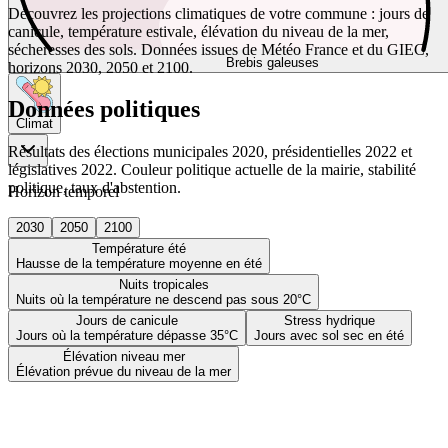
Découvrez les projections climatiques de votre commune : jours de
canicule, température estivale, élévation du niveau de la mer,
sécheresses des sols. Données issues de Météo France et du GIEC,
Brebis galeuses
horizons 2030, 2050 et 2100.
Données politiques
Climat
Résultats des élections municipales 2020, présidentielles 2022 et
législatives 2022. Couleur politique actuelle de la mairie, stabilité
politique, taux d'abstention.
Horizon temporel
2030
2050
2100
Température été
Hausse de la température moyenne en été
Nuits tropicales
Nuits où la température ne descend pas sous 20°C
Jours de canicule
Stress hydrique
Jours où la température dépasse 35°C
Jours avec sol sec en été
Élévation niveau mer
Élévation prévue du niveau de la mer