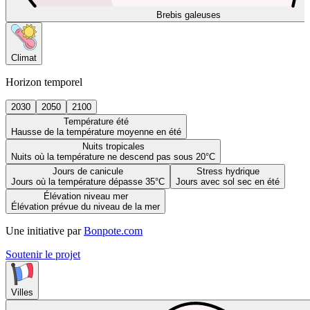
Brebis galeuses
Climat
Horizon temporel
2030
2050
2100
Température été
Hausse de la température moyenne en été
Nuits tropicales
Nuits où la température ne descend pas sous 20°C
Jours de canicule
Stress hydrique
Jours où la température dépasse 35°C
Jours avec sol sec en été
Élévation niveau mer
Élévation prévue du niveau de la mer
Une initiative par
Bonpote.com
Soutenir le projet
Villes