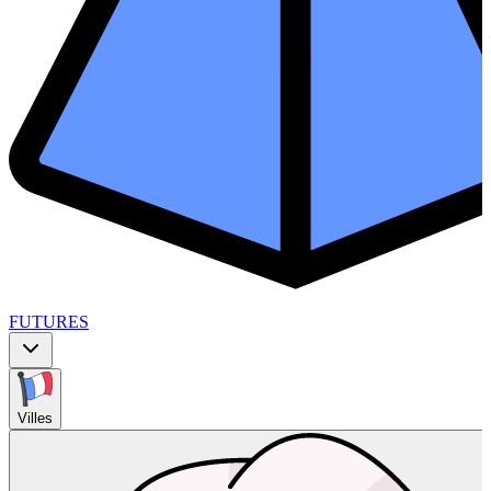
FUTURES
Villes