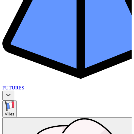
FUTURES
Villes