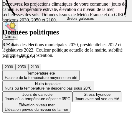
Découvrez les projections climatiques de votre commune : jours de
canicule, température estivale, élévation du niveau de la mer,
sécheresses des sols. Données issues de Météo France et du GIEC,
Brebis galeuses
horizons 2030, 2050 et 2100.
Données politiques
Climat
Résultats des élections municipales 2020, présidentielles 2022 et
législatives 2022. Couleur politique actuelle de la mairie, stabilité
politique, taux d'abstention.
Horizon temporel
2030
2050
2100
Température été
Hausse de la température moyenne en été
Nuits tropicales
Nuits où la température ne descend pas sous 20°C
Jours de canicule
Stress hydrique
Jours où la température dépasse 35°C
Jours avec sol sec en été
Élévation niveau mer
Élévation prévue du niveau de la mer