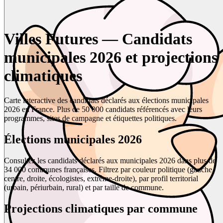
Villes Futures — Candidats
municipales 2026 et projections
climatiques
Carte interactive des candidats déclarés aux élections municipales
2026 en France. Plus de 50 000 candidats référencés avec leurs
programmes, sites de campagne et étiquettes politiques.
Élections municipales 2026
Consultez les candidats déclarés aux municipales 2026 dans plus de
34 000 communes françaises. Filtrez par couleur politique (gauche,
centre, droite, écologistes, extrême-droite), par profil territorial
(urbain, périurbain, rural) et par taille de commune.
Projections climatiques par commune