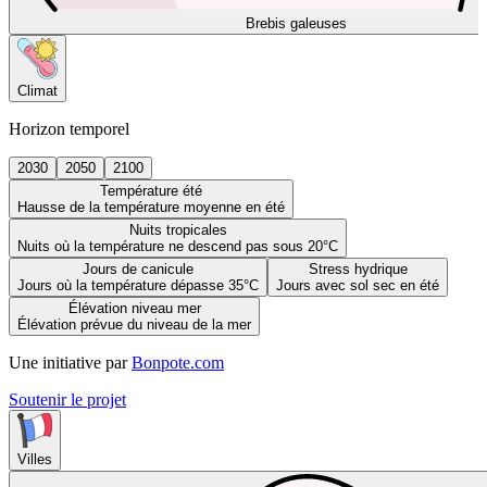
Brebis galeuses
Climat
Horizon temporel
2030
2050
2100
Température été
Hausse de la température moyenne en été
Nuits tropicales
Nuits où la température ne descend pas sous 20°C
Jours de canicule
Stress hydrique
Jours où la température dépasse 35°C
Jours avec sol sec en été
Élévation niveau mer
Élévation prévue du niveau de la mer
Une initiative par
Bonpote.com
Soutenir le projet
Villes