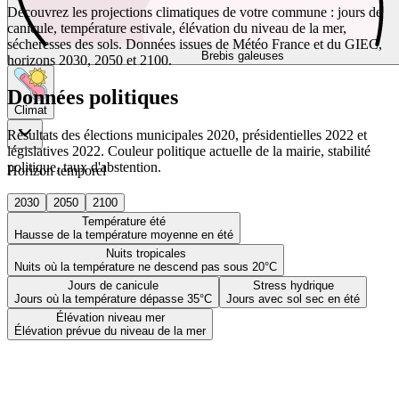
Découvrez les projections climatiques de votre commune : jours de
canicule, température estivale, élévation du niveau de la mer,
sécheresses des sols. Données issues de Météo France et du GIEC,
Brebis galeuses
horizons 2030, 2050 et 2100.
Données politiques
Climat
Résultats des élections municipales 2020, présidentielles 2022 et
législatives 2022. Couleur politique actuelle de la mairie, stabilité
politique, taux d'abstention.
Horizon temporel
2030
2050
2100
Température été
Hausse de la température moyenne en été
Nuits tropicales
Nuits où la température ne descend pas sous 20°C
Jours de canicule
Stress hydrique
Jours où la température dépasse 35°C
Jours avec sol sec en été
Élévation niveau mer
Élévation prévue du niveau de la mer