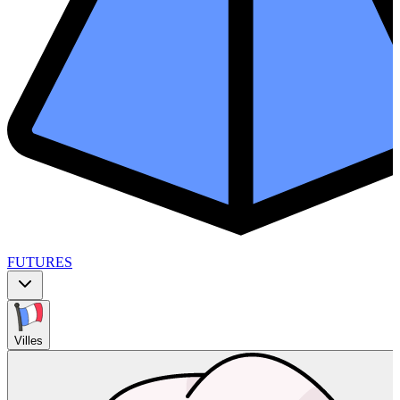
FUTURES
Villes