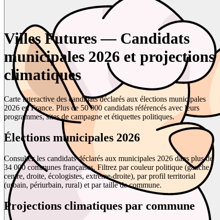
Villes Futures — Candidats
municipales 2026 et projections
climatiques
Carte interactive des candidats déclarés aux élections municipales
2026 en France. Plus de 50 000 candidats référencés avec leurs
programmes, sites de campagne et étiquettes politiques.
Élections municipales 2026
Consultez les candidats déclarés aux municipales 2026 dans plus de
34 000 communes françaises. Filtrez par couleur politique (gauche,
centre, droite, écologistes, extrême-droite), par profil territorial
(urbain, périurbain, rural) et par taille de commune.
Projections climatiques par commune