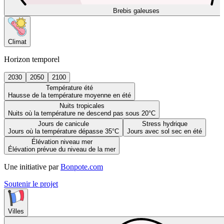
Brebis galeuses
Climat
Horizon temporel
2030
2050
2100
Température été
Hausse de la température moyenne en été
Nuits tropicales
Nuits où la température ne descend pas sous 20°C
Jours de canicule
Stress hydrique
Jours où la température dépasse 35°C
Jours avec sol sec en été
Élévation niveau mer
Élévation prévue du niveau de la mer
Une initiative par
Bonpote.com
Soutenir le projet
Villes