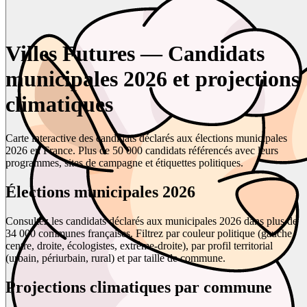
Villes Futures — Candidats
municipales 2026 et projections
climatiques
Carte interactive des candidats déclarés aux élections municipales
2026 en France. Plus de 50 000 candidats référencés avec leurs
programmes, sites de campagne et étiquettes politiques.
Élections municipales 2026
Consultez les candidats déclarés aux municipales 2026 dans plus de
34 000 communes françaises. Filtrez par couleur politique (gauche,
centre, droite, écologistes, extrême-droite), par profil territorial
(urbain, périurbain, rural) et par taille de commune.
Projections climatiques par commune