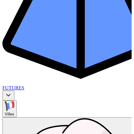
FUTURES
Villes