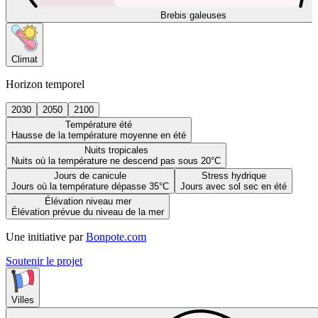
Brebis galeuses
Climat
Horizon temporel
2030
2050
2100
Température été
Hausse de la température moyenne en été
Nuits tropicales
Nuits où la température ne descend pas sous 20°C
Jours de canicule
Stress hydrique
Jours où la température dépasse 35°C
Jours avec sol sec en été
Élévation niveau mer
Élévation prévue du niveau de la mer
Une initiative par
Bonpote.com
Soutenir le projet
Villes