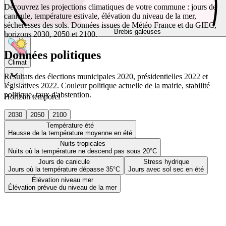
Découvrez les projections climatiques de votre commune : jours de
canicule, température estivale, élévation du niveau de la mer,
sécheresses des sols. Données issues de Météo France et du GIEC,
Brebis galeuses
horizons 2030, 2050 et 2100.
Données politiques
Climat
Résultats des élections municipales 2020, présidentielles 2022 et
législatives 2022. Couleur politique actuelle de la mairie, stabilité
politique, taux d'abstention.
Horizon temporel
2030
2050
2100
Température été
Hausse de la température moyenne en été
Nuits tropicales
Nuits où la température ne descend pas sous 20°C
Jours de canicule
Stress hydrique
Jours où la température dépasse 35°C
Jours avec sol sec en été
Élévation niveau mer
Élévation prévue du niveau de la mer