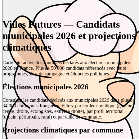
Villes Futures — Candidats
municipales 2026 et projections
climatiques
Carte interactive des candidats déclarés aux élections municipales
2026 en France. Plus de 50 000 candidats référencés avec leurs
programmes, sites de campagne et étiquettes politiques.
Élections municipales 2026
Consultez les candidats déclarés aux municipales 2026 dans plus de
34 000 communes françaises. Filtrez par couleur politique (gauche,
centre, droite, écologistes, extrême-droite), par profil territorial
(urbain, périurbain, rural) et par taille de commune.
Projections climatiques par commune