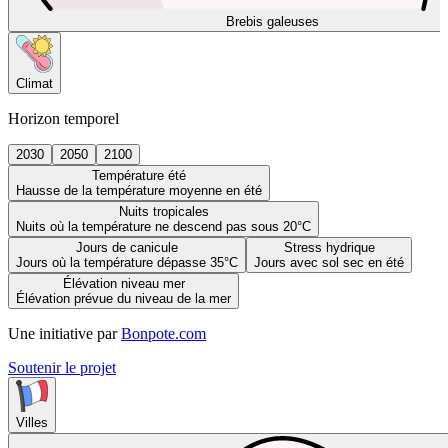
Brebis galeuses
Climat
Horizon temporel
2030
2050
2100
Température été
Hausse de la température moyenne en été
Nuits tropicales
Nuits où la température ne descend pas sous 20°C
Jours de canicule
Stress hydrique
Jours où la température dépasse 35°C
Jours avec sol sec en été
Élévation niveau mer
Élévation prévue du niveau de la mer
Une initiative par
Bonpote.com
Soutenir le projet
Villes