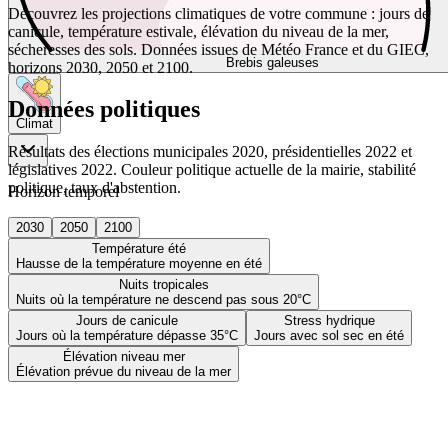
Découvrez les projections climatiques de votre commune : jours de
canicule, température estivale, élévation du niveau de la mer,
sécheresses des sols. Données issues de Météo France et du GIEC,
Brebis galeuses
horizons 2030, 2050 et 2100.
Données politiques
Climat
Résultats des élections municipales 2020, présidentielles 2022 et
législatives 2022. Couleur politique actuelle de la mairie, stabilité
politique, taux d'abstention.
Horizon temporel
2030
2050
2100
Température été
Hausse de la température moyenne en été
Nuits tropicales
Nuits où la température ne descend pas sous 20°C
Jours de canicule
Stress hydrique
Jours où la température dépasse 35°C
Jours avec sol sec en été
Élévation niveau mer
Élévation prévue du niveau de la mer