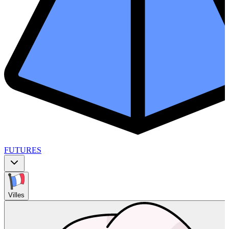
FUTURES
Villes