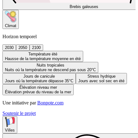
Brebis galeuses
Climat
Horizon temporel
2030
2050
2100
Température été
Hausse de la température moyenne en été
Nuits tropicales
Nuits où la température ne descend pas sous 20°C
Jours de canicule
Stress hydrique
Jours où la température dépasse 35°C
Jours avec sol sec en été
Élévation niveau mer
Élévation prévue du niveau de la mer
Une initiative par
Bonpote.com
Soutenir le projet
Villes