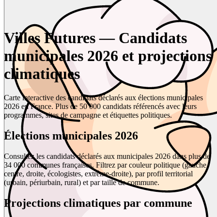
Villes Futures — Candidats
municipales 2026 et projections
climatiques
Carte interactive des candidats déclarés aux élections municipales
2026 en France. Plus de 50 000 candidats référencés avec leurs
programmes, sites de campagne et étiquettes politiques.
Élections municipales 2026
Consultez les candidats déclarés aux municipales 2026 dans plus de
34 000 communes françaises. Filtrez par couleur politique (gauche,
centre, droite, écologistes, extrême-droite), par profil territorial
(urbain, périurbain, rural) et par taille de commune.
Projections climatiques par commune