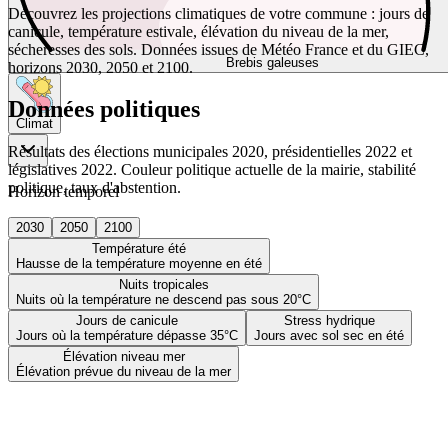
Découvrez les projections climatiques de votre commune : jours de
canicule, température estivale, élévation du niveau de la mer,
sécheresses des sols. Données issues de Météo France et du GIEC,
Brebis galeuses
horizons 2030, 2050 et 2100.
Données politiques
Climat
Résultats des élections municipales 2020, présidentielles 2022 et
législatives 2022. Couleur politique actuelle de la mairie, stabilité
politique, taux d'abstention.
Horizon temporel
2030
2050
2100
Température été
Hausse de la température moyenne en été
Nuits tropicales
Nuits où la température ne descend pas sous 20°C
Jours de canicule
Stress hydrique
Jours où la température dépasse 35°C
Jours avec sol sec en été
Élévation niveau mer
Élévation prévue du niveau de la mer