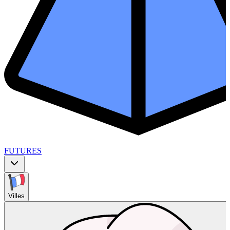
FUTURES
Villes