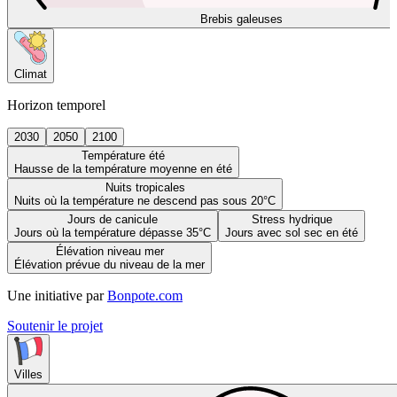
Brebis galeuses
Climat
Horizon temporel
2030
2050
2100
Température été
Hausse de la température moyenne en été
Nuits tropicales
Nuits où la température ne descend pas sous 20°C
Jours de canicule
Stress hydrique
Jours où la température dépasse 35°C
Jours avec sol sec en été
Élévation niveau mer
Élévation prévue du niveau de la mer
Une initiative par
Bonpote.com
Soutenir le projet
Villes