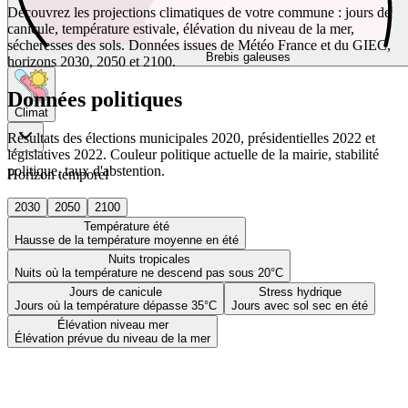
Découvrez les projections climatiques de votre commune : jours de
canicule, température estivale, élévation du niveau de la mer,
sécheresses des sols. Données issues de Météo France et du GIEC,
Brebis galeuses
horizons 2030, 2050 et 2100.
Données politiques
Climat
Résultats des élections municipales 2020, présidentielles 2022 et
législatives 2022. Couleur politique actuelle de la mairie, stabilité
politique, taux d'abstention.
Horizon temporel
2030
2050
2100
Température été
Hausse de la température moyenne en été
Nuits tropicales
Nuits où la température ne descend pas sous 20°C
Jours de canicule
Stress hydrique
Jours où la température dépasse 35°C
Jours avec sol sec en été
Élévation niveau mer
Élévation prévue du niveau de la mer