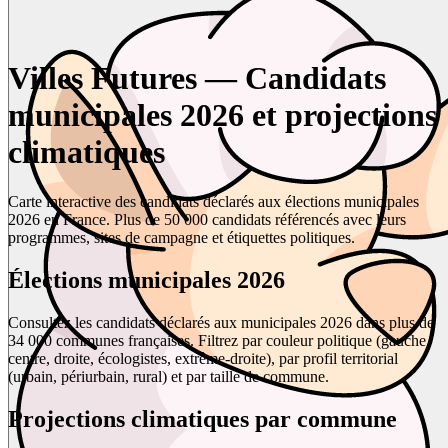
Villes Futures — Candidats
municipales 2026 et projections
climatiques
Carte interactive des candidats déclarés aux élections municipales
2026 en France. Plus de 50 000 candidats référencés avec leurs
programmes, sites de campagne et étiquettes politiques.
Élections municipales 2026
Consultez les candidats déclarés aux municipales 2026 dans plus de
34 000 communes françaises. Filtrez par couleur politique (gauche,
centre, droite, écologistes, extrême-droite), par profil territorial
(urbain, périurbain, rural) et par taille de commune.
Projections climatiques par commune