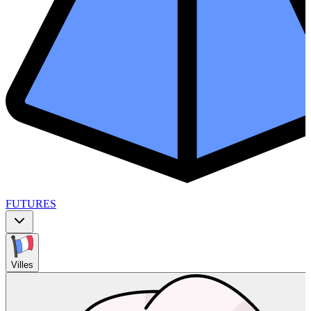
FUTURES
Villes