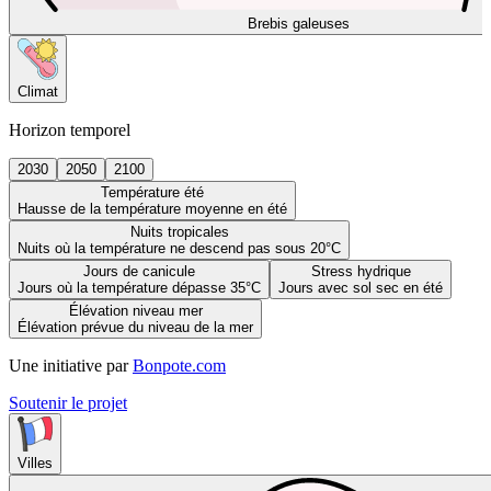
Brebis galeuses
Climat
Horizon temporel
2030
2050
2100
Température été
Hausse de la température moyenne en été
Nuits tropicales
Nuits où la température ne descend pas sous 20°C
Jours de canicule
Stress hydrique
Jours où la température dépasse 35°C
Jours avec sol sec en été
Élévation niveau mer
Élévation prévue du niveau de la mer
Une initiative par
Bonpote.com
Soutenir le projet
Villes