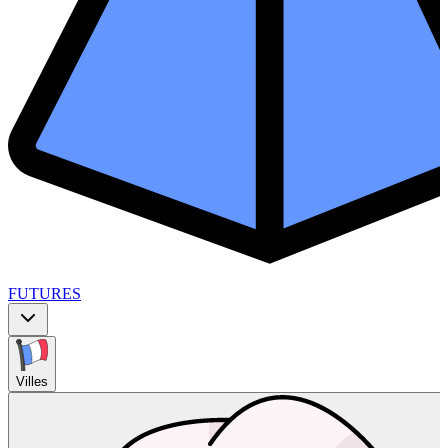
FUTURES
Villes