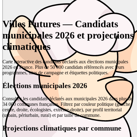
Villes Futures — Candidats
municipales 2026 et projections
climatiques
Carte interactive des candidats déclarés aux élections municipales
2026 en France. Plus de 50 000 candidats référencés avec leurs
programmes, sites de campagne et étiquettes politiques.
Élections municipales 2026
Consultez les candidats déclarés aux municipales 2026 dans plus de
34 000 communes françaises. Filtrez par couleur politique (gauche,
centre, droite, écologistes, extrême-droite), par profil territorial
(urbain, périurbain, rural) et par taille de commune.
Projections climatiques par commune