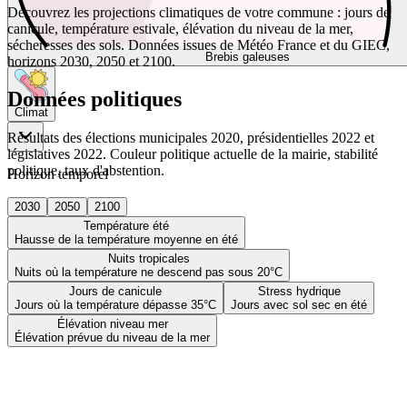
Découvrez les projections climatiques de votre commune : jours de
canicule, température estivale, élévation du niveau de la mer,
sécheresses des sols. Données issues de Météo France et du GIEC,
Brebis galeuses
horizons 2030, 2050 et 2100.
Données politiques
Climat
Résultats des élections municipales 2020, présidentielles 2022 et
législatives 2022. Couleur politique actuelle de la mairie, stabilité
politique, taux d'abstention.
Horizon temporel
2030
2050
2100
Température été
Hausse de la température moyenne en été
Nuits tropicales
Nuits où la température ne descend pas sous 20°C
Jours de canicule
Stress hydrique
Jours où la température dépasse 35°C
Jours avec sol sec en été
Élévation niveau mer
Élévation prévue du niveau de la mer