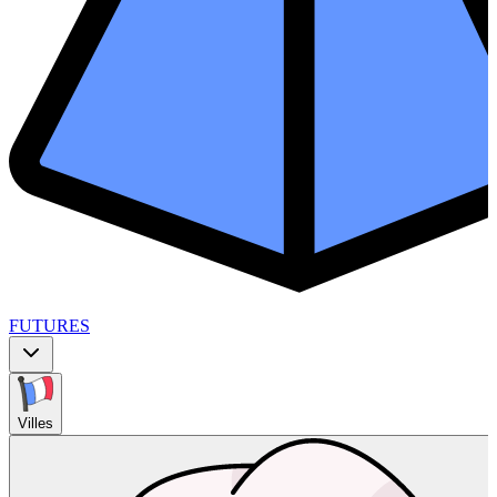
FUTURES
Villes