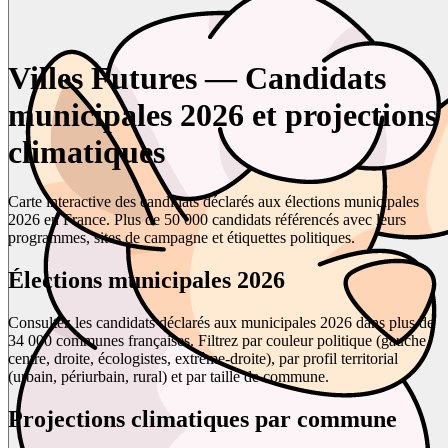
Villes Futures — Candidats
municipales 2026 et projections
climatiques
Carte interactive des candidats déclarés aux élections municipales
2026 en France. Plus de 50 000 candidats référencés avec leurs
programmes, sites de campagne et étiquettes politiques.
Élections municipales 2026
Consultez les candidats déclarés aux municipales 2026 dans plus de
34 000 communes françaises. Filtrez par couleur politique (gauche,
centre, droite, écologistes, extrême-droite), par profil territorial
(urbain, périurbain, rural) et par taille de commune.
Projections climatiques par commune