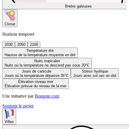
Brebis galeuses
Climat
Horizon temporel
2030
2050
2100
Température été
Hausse de la température moyenne en été
Nuits tropicales
Nuits où la température ne descend pas sous 20°C
Jours de canicule
Stress hydrique
Jours où la température dépasse 35°C
Jours avec sol sec en été
Élévation niveau mer
Élévation prévue du niveau de la mer
Une initiative par
Bonpote.com
Soutenir le projet
Villes