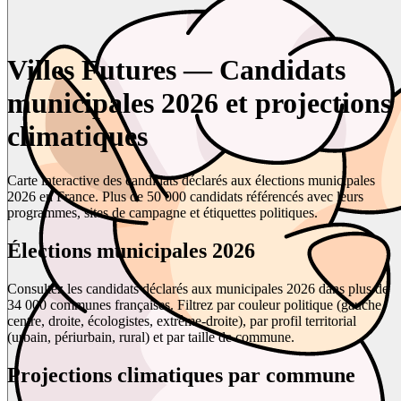
Villes Futures — Candidats
municipales 2026 et projections
climatiques
Carte interactive des candidats déclarés aux élections municipales
2026 en France. Plus de 50 000 candidats référencés avec leurs
programmes, sites de campagne et étiquettes politiques.
Élections municipales 2026
Consultez les candidats déclarés aux municipales 2026 dans plus de
34 000 communes françaises. Filtrez par couleur politique (gauche,
centre, droite, écologistes, extrême-droite), par profil territorial
(urbain, périurbain, rural) et par taille de commune.
Projections climatiques par commune