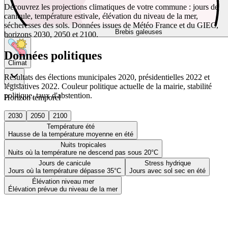
Découvrez les projections climatiques de votre commune : jours de
canicule, température estivale, élévation du niveau de la mer,
sécheresses des sols. Données issues de Météo France et du GIEC,
Brebis galeuses
horizons 2030, 2050 et 2100.
Données politiques
Climat
Résultats des élections municipales 2020, présidentielles 2022 et
législatives 2022. Couleur politique actuelle de la mairie, stabilité
politique, taux d'abstention.
Horizon temporel
2030
2050
2100
Température été
Hausse de la température moyenne en été
Nuits tropicales
Nuits où la température ne descend pas sous 20°C
Jours de canicule
Stress hydrique
Jours où la température dépasse 35°C
Jours avec sol sec en été
Élévation niveau mer
Élévation prévue du niveau de la mer