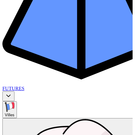
FUTURES
Villes