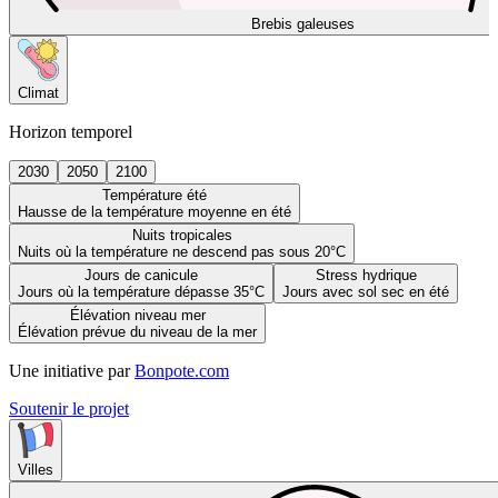
Brebis galeuses
Climat
Horizon temporel
2030
2050
2100
Température été
Hausse de la température moyenne en été
Nuits tropicales
Nuits où la température ne descend pas sous 20°C
Jours de canicule
Stress hydrique
Jours où la température dépasse 35°C
Jours avec sol sec en été
Élévation niveau mer
Élévation prévue du niveau de la mer
Une initiative par
Bonpote.com
Soutenir le projet
Villes